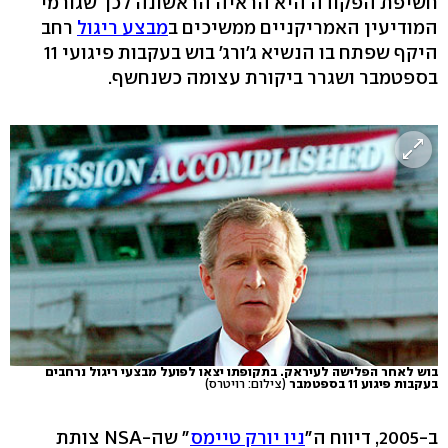
חשיפת הפקודה היא הראיה הראשונה לכך שגורמי
המודיעין האמריקניים ממשיכים ב
מבצע ריגול
רחב
היקף שפתח בו הנשיא ג'ורג' בוש בעקבות פיגועי 11
בספטמבר ושגרר ביקורת עצומה כשנחשף.
בוש לאחר הפלישה לעיראק. בתקופתו יצאו לפועל מבצעי ריגול נרחבים
בעקבות פיגוע 11 בספטמבר
(צילום: רויטרס)
ב-2005, דיווח ה"
ניו יורק טיימס
" שה-NSA צותת