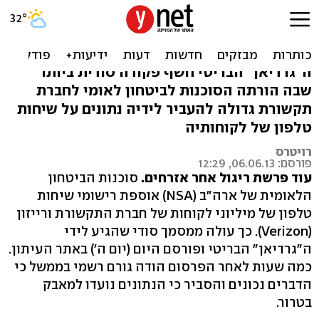
הממשל ריגל אחר טלפונים
של מיליוני אזרחים
ה"גרדיאן" הבריטי חשף פקודה סודית ביותר
שבה הורתה הסוכנות לביטחון לאומי לחברת
תקשורת גדולה להעביר לידיה נתונים על שיחות
טלפון של לקוחותיה
רויטרס
פורסם: 06.06.13, 12:29
עוד פרשת ריגול אחר אזרחים.
סוכנות הביטחון
הלאומית של ארה"ב (NSA) אוספת רישומי שיחות
טלפון של מיליוני לקוחות של חברת התקשורת ורייזון
(Verizon). כך עולה ממסמך סודי שהגיע לידי
ה"גרדיאן" הבריטי ופורסם היום (יום ה') באתר העיתון.
כמה שעות לאחר הפרסום הודה גורם רשמי בממשל כי
הדברים נכונים והסביר כי הנתונים נועדו למאבק
בטרור.