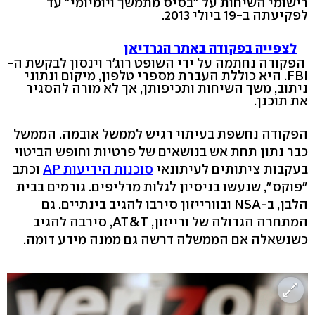
רישומי השיחות על "בסיס מתמשך ויומיומי" עד
לפקיעתה ב-19 ביולי 2013.
לצפייה בפקודה באתר הגרדיאן
הפקודה נחתמה על ידי השופט רוג'ר וינסון לבקשת ה-
FBI. היא כוללת העברת מספרי טלפון, מיקום ונתוני
ניתוב, משך השיחות ותכיפותן, אך לא מורה להסגיר
את תוכנן.
הפקודה נחשפת בעיתוי רגיש לממשל אובמה. הממשל
כבר נתון תחת אש בנושאים של פרטיות וחופש הביטוי
בעקבות ציתותים לעיתונאי
סוכנות הידיעות AP
וכתב
"פוקס", שנעשו בניסיון לגלות מדליפים. גורמים בבית
הלבן, ב-NSA ובוורייזון סירבו להגיב בינתיים. גם
המתחרה הגדולה של ורייזון, AT&T, סירבה להגיב
כשנשאלה אם הממשלה דרשה גם ממנה מידע דומה.