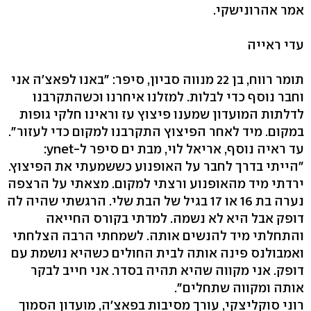
אמר אהרונישקי.
עדי ראייה
תומר רווח, בן 22 מנווה סביון, סיפר: "באנו לפאצ'ה אני
וחבר נוסף כדי לבלות. למזלנו איחרנו וכשהתקרבנו
לדלתות המועדון שמענו פיצוץ עז וראינו חלקי גופות
במקום. מיד לאחר הפיצוץ התקרבנו למקום כדי לעזור".
עד ראיה נוסף, אריאל לוי, מבת ים סיפר ל-ynet:
"הייתי בדרך לחבר על האופנוע כששמעתי את הפיצוץ.
ירדתי מיד מהאופנוע ורצתי למקום. מצאתי על הרצפה
נערה בת 16 או 17 בגיל של הבת שלי. הרגשתי שהיה לה
דופק אבל היא לא נשמה. למדתי בקורס החייאה
והתחלתי מיד להנשים אותה. לשמחתי הרבה הצלחתי
ואמבולנס פינה אותה לבית החולים כשהיא נושמת עם
דופק. אני מקווה שהיא תהיה בסדר. אני חייב לבקר
אותה ומקווה שתחלים".
רוני סוקליצקי, עורך מסיבות בפאצ'ה, מועדון הסמוך