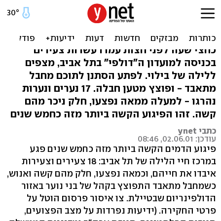
פיגוע דמים בדולפינריום
בת"א: 18 צעירים נהרגו
כחצי שעה לפני חצות עמדו עשרות צעירים
בכניסה למועדון ה"דולפי" בתל אביב, מצפים
ללילה של בילוי. לפתע הסתנן לתוכם מחבל
מתאבד - ופוצץ מטען חבלה. 17 נערים ונערות
נהרגו - למעלה ממאה נפצעו, חלק ניכר מהם
קשה. זהו הפיגוע הקשה ביותר מזה כחמש שנים
כתבי ynet
עודכן: 02.06.01, 08:46
פיגוע הדמים הקשה ביותר מזה כחמש שנים פגע
במרכז חיי הלילה של תל אביב: 18 צעירים וצעירות
איבדו את חייהם, וכמאה נפצעו, חלק מהם קשה ואנוש,
כשמחבל מתאבד התפוצץ בקהל של בני נוער באזור
הדולפינריום שבטיילת. צו איסור פרסום הוטל על
פרטי החקירה. (ידיעות נפרדות על מצב הפצועים,