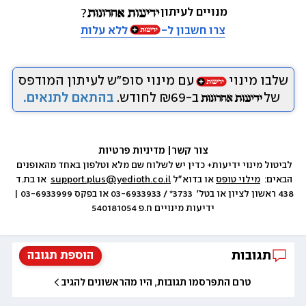
מנויים לעיתון
צרו חשבון ל-
ללא עלות
שלבו מינוי
עם מינוי סופ״ש לעיתון המודפס
של
ב-₪69 לחודש.
בהתאם לתנאים.
צור קשר
|
 מדיניות פרטיות
לביטול מינוי ידיעות+ כדין יש לשלוח שם מלא וטלפון באחד מהאופנים 
הבאים:  
מילוי טופס
 או בדוא״ל 
support.plus@yedioth.co.il
  או בת.ד 
438 ראשון לציון או בטל׳  3733* / 03-6933933 או בפקס 03-6933999 | 
ידיעות מינויים ח.פ 540181054
תגובות
הוספת תגובה
טרם התפרסמו תגובות, היו מהראשונים להגיב