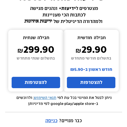
מצטרפים ל
ידיעות+ 
ונהנים מגישה 
לכתבות הכי מעניינות 
ולמהדורה הדיגיטלית של 
חבילה  
חודשית
חבילה  
שנתית
299.90
29.90
בתשלום חודשי מתחדש
בתשלום שנתי מתחדש
חודש ראשון ב-₪5.90
להצטרפות
להצטרפות
ניתן לבטל את המינוי בכל עת לפי 
תנאי השימוש
; ולרוכשים 
 ב-google play/apple store לפי מדיניותן
כבר מנויים? 
כניסה