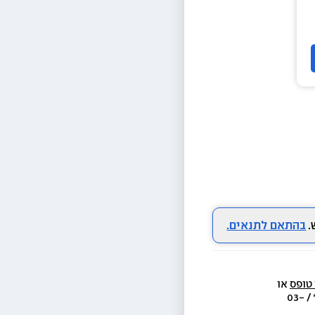
בהתאם לתנאים.
 טופס
 או 
  או בת.ד 438 ראשון לציון או בטל׳  3733* / 03-