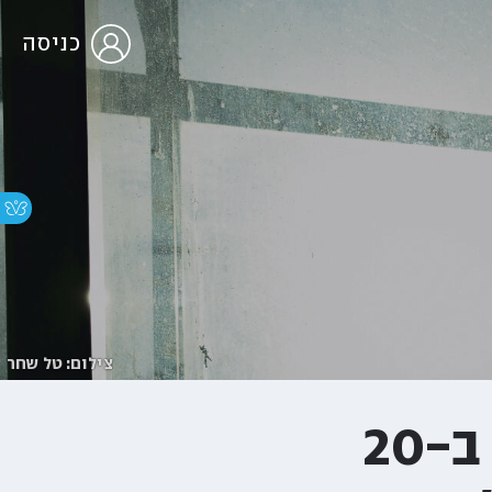
כניסה
צילום: טל שחר
קטינים, קבוצות טלגרם ופאודה ב-20