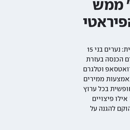
" ממש
פיראטי
לינקים לסרט "בחורים טובים 2" וצפייה חינם במשחקי הליגה האנגלית: נערים בני 15
ים הכנסה בעזרת
וואטסאפ וטלגרם
באמצעות ממירים
פשרים צפייה חופשית בכל ערוץ
אילו פיצויים
וקם להגנה על