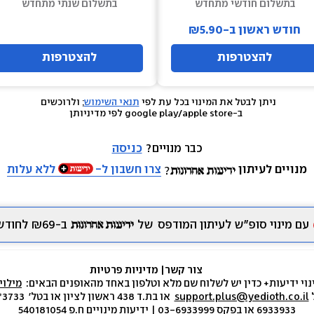
בתשלום חודשי מתחדש
בתשלום שנתי מתחדש
חודש ראשון ב-₪5.90
להצטרפות
להצטרפות
ניתן לבטל את המינוי בכל עת לפי 
תנאי השימוש
; ולרוכשים 
 ב-google play/apple store לפי מדיניותן
כבר מנויים? 
כניסה
מנויים לעיתון
צרו חשבון ל-
ללא עלות
עם מינוי סופ״ש לעיתון המודפס
של
ב-₪69 לחודש.
צור קשר
|
 מדיניות פרטיות
נוי ידיעות+ כדין יש לשלוח שם מלא וטלפון באחד מהאופנים הבאים:  
מילוי
 
support.plus@yedioth.co.il
6933933 או בפקס 03-6933999 | ידיעות מינויים ח.פ 540181054