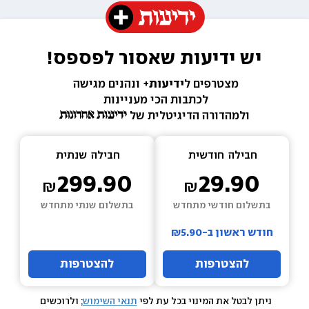
יש ידיעות שאסור לפספס!
מצטרפים ל
ידיעות+ 
ונהנים מגישה 
לכתבות הכי מעניינות 
ולמהדורה הדיגיטלית של 
חבילה  
חודשית
חבילה  
שנתית
299.90
29.90
בתשלום חודשי מתחדש
בתשלום שנתי מתחדש
חודש ראשון ב-₪5.90
להצטרפות
להצטרפות
ניתן לבטל את המינוי בכל עת לפי 
תנאי השימוש
; ולרוכשים 