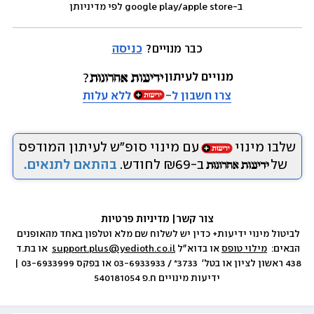
 ב-google play/apple store לפי מדיניותן
כבר מנויים? 
כניסה
מנויים לעיתון
צרו חשבון ל-
ללא עלות
שלבו מינוי
עם מינוי סופ״ש לעיתון המודפס
של
ב-₪69 לחודש.
בהתאם לתנאים.
צור קשר
|
 מדיניות פרטיות
לביטול מינוי ידיעות+ כדין יש לשלוח שם מלא וטלפון באחד מהאופנים 
הבאים:  
מילוי טופס
 או בדוא״ל 
support.plus@yedioth.co.il
  או בת.ד 
438 ראשון לציון או בטל׳  3733* / 03-6933933 או בפקס 03-6933999 | 
ידיעות מינויים ח.פ 540181054