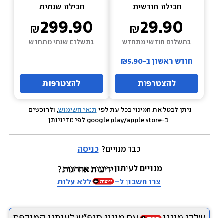
חבילה  
חודשית
חבילה  
שנתית
299.90
29.90
בתשלום חודשי מתחדש
בתשלום שנתי מתחדש
חודש ראשון ב-₪5.90
להצטרפות
להצטרפות
ניתן לבטל את המינוי בכל עת לפי 
תנאי השימוש
; ולרוכשים 
 ב-google play/apple store לפי מדיניותן
כבר מנויים? 
כניסה
מנויים לעיתון
צרו חשבון ל-
ללא עלות
שלבו מינוי
עם מינוי סופ״ש לעיתון המודפס