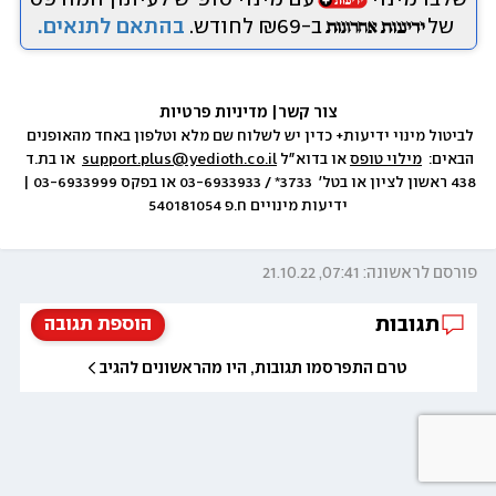
של
ב-₪69 לחודש.
בהתאם לתנאים.
צור קשר
|
 מדיניות פרטיות
לביטול מינוי ידיעות+ כדין יש לשלוח שם מלא וטלפון באחד מהאופנים 
הבאים:  
מילוי טופס
 או בדוא״ל 
support.plus@yedioth.co.il
  או בת.ד 
438 ראשון לציון או בטל׳  3733* / 03-6933933 או בפקס 03-6933999 | 
ידיעות מינויים ח.פ 540181054
פורסם לראשונה: 07:41, 21.10.22
תגובות
הוספת תגובה
טרם התפרסמו תגובות, היו מהראשונים להגיב