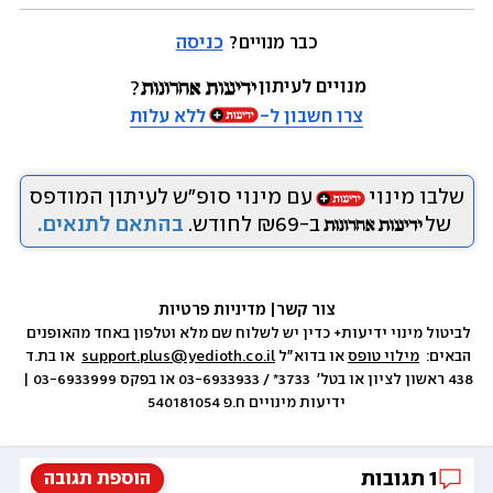
כבר מנויים? 
כניסה
מנויים לעיתון
צרו חשבון ל-
ללא עלות
שלבו מינוי
עם מינוי סופ״ש לעיתון המודפס
של
ב-₪69 לחודש.
בהתאם לתנאים.
צור קשר
|
 מדיניות פרטיות
לביטול מינוי ידיעות+ כדין יש לשלוח שם מלא וטלפון באחד מהאופנים 
הבאים:  
מילוי טופס
 או בדוא״ל 
support.plus@yedioth.co.il
  או בת.ד 
438 ראשון לציון או בטל׳  3733* / 03-6933933 או בפקס 03-6933999 | 
ידיעות מינויים ח.פ 540181054
1
תגובות
הוספת תגובה