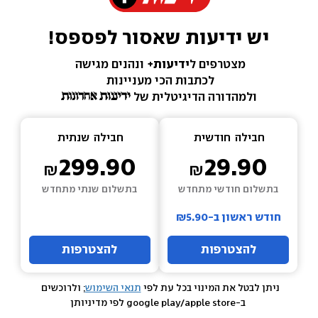
יש ידיעות שאסור לפספס!
מצטרפים ל
ידיעות+ 
ונהנים מגישה 
לכתבות הכי מעניינות 
ולמהדורה הדיגיטלית של 
חבילה  
חודשית
חבילה  
שנתית
299.90
29.90
בתשלום חודשי מתחדש
בתשלום שנתי מתחדש
חודש ראשון ב-₪5.90
להצטרפות
להצטרפות
ניתן לבטל את המינוי בכל עת לפי 
תנאי השימוש
; ולרוכשים 
 ב-google play/apple store לפי מדיניותן