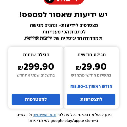
יש ידיעות שאסור לפספס!
מצטרפים ל
ידיעות+ 
ונהנים מגישה 
לכתבות הכי מעניינות 
ולמהדורה הדיגיטלית של 
חבילה  
חודשית
חבילה  
שנתית
299.90
29.90
בתשלום חודשי מתחדש
בתשלום שנתי מתחדש
חודש ראשון ב-₪5.90
להצטרפות
להצטרפות
ניתן לבטל את המינוי בכל עת לפי 
תנאי השימוש
; ולרוכשים 
 ב-google play/apple store לפי מדיניותן