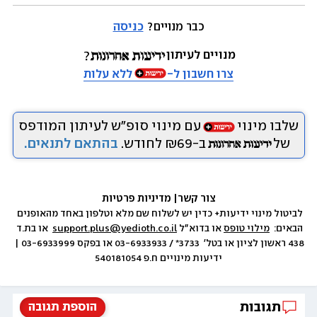
כבר מנויים? 
כניסה
מנויים לעיתון
צרו חשבון ל-
ללא עלות
שלבו מינוי
עם מינוי סופ״ש לעיתון המודפס
של
ב-₪69 לחודש.
בהתאם לתנאים.
צור קשר
|
 מדיניות פרטיות
לביטול מינוי ידיעות+ כדין יש לשלוח שם מלא וטלפון באחד מהאופנים 
הבאים:  
מילוי טופס
 או בדוא״ל 
support.plus@yedioth.co.il
  או בת.ד 
438 ראשון לציון או בטל׳  3733* / 03-6933933 או בפקס 03-6933999 | 
ידיעות מינויים ח.פ 540181054
תגובות
הוספת תגובה