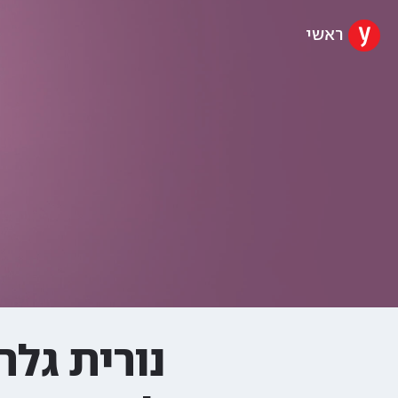
ראשי
נורית גלר