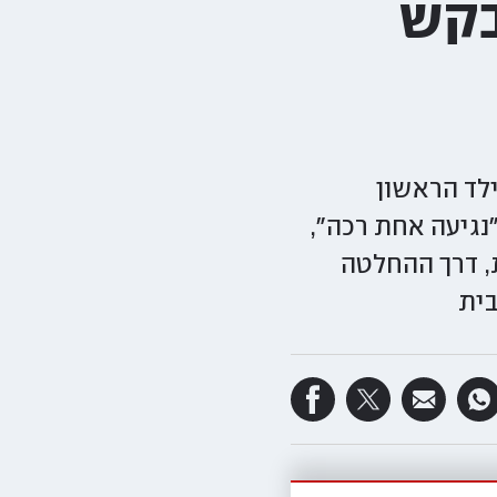
בקש
לד הראשון
י חגיגות 40 השנה לאלבום "נגיעה אחת רכה",
, דרך ההחלטה
בית