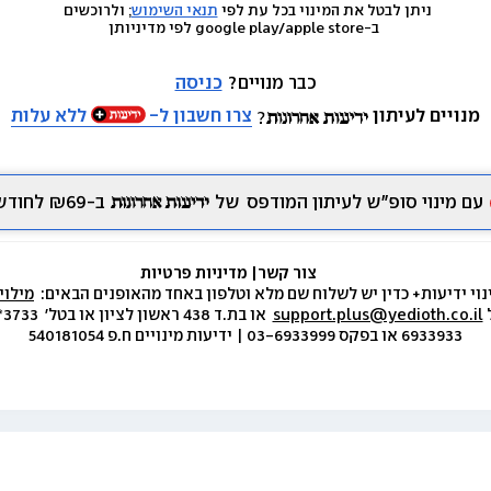
ניתן לבטל את המינוי בכל עת לפי 
תנאי השימוש
; ולרוכשים 
 ב-google play/apple store לפי מדיניותן
כבר מנויים? 
כניסה
מנויים לעיתון
צרו חשבון ל-
ללא עלות
עם מינוי סופ״ש לעיתון המודפס
של
ב-₪69 לחודש.
צור קשר
|
 מדיניות פרטיות
נוי ידיעות+ כדין יש לשלוח שם מלא וטלפון באחד מהאופנים הבאים:  
מילוי
 
support.plus@yedioth.co.il
6933933 או בפקס 03-6933999 | ידיעות מינויים ח.פ 540181054