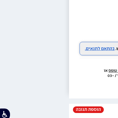
בהתאם לתנאים.
 טופס
 או 
  או בת.ד 438 ראשון לציון או בטל׳  3733* / 03-
הוספת תגובה