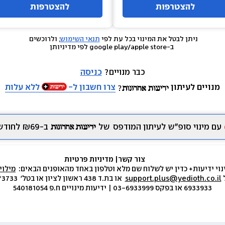
להצטרפות
להצטרפות
ניתן לבטל את המינוי בכל עת לפי 
תנאי השימוש
; ולרוכשים 
 ב-google play/apple store לפי מדיניותן
כבר מנויים? 
כניסה
מנויים לעיתון
צרו חשבון ל-
ללא עלות
עם מינוי סופ״ש לעיתון המודפס
של
ב-₪69 לחודש.
צור קשר
|
 מדיניות פרטיות
נוי ידיעות+ כדין יש לשלוח שם מלא וטלפון באחד מהאופנים הבאים:  
מילוי
 
support.plus@yedioth.co.il
6933933 או בפקס 03-6933999 | ידיעות מינויים ח.פ 540181054