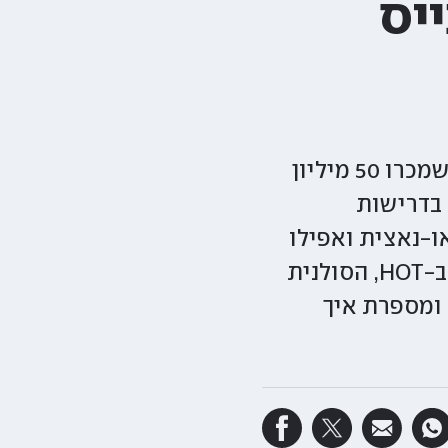
ייס
חברי להקת אייס אוף בייס ראו את הסימן לנפילה מההתחלה: אחרי שמכרו 50 מיליון
 בדרישות
ו-נאצית ואפילו
עברו תקיפות אלימות. לקראת סדרת דוקו חדשה שמשודרת ב-yes וב-HOT, הסולנית
 ומספרת איך