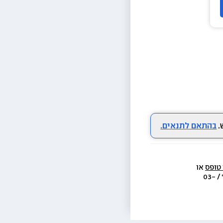
בהתאם לתנאים.
 טופס
 או 
  או בת.ד 438 ראשון לציון או בטל׳  3733* / 03-