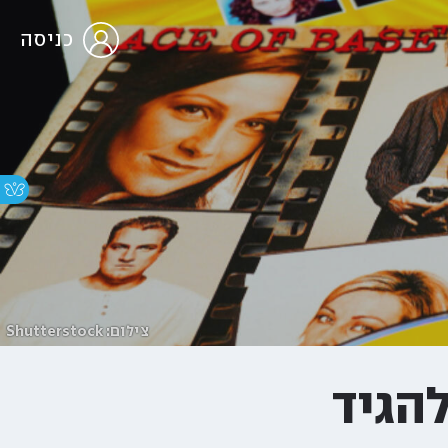
כניסה
צילום: Shutterstock
להגיד