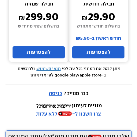
חבילה  
חודשית
חבילה  
שנתית
299.90
29.90
בתשלום חודשי מתחדש
בתשלום שנתי מתחדש
חודש ראשון ב-₪5.90
להצטרפות
להצטרפות
ניתן לבטל את המינוי בכל עת לפי 
תנאי השימוש
; ולרוכשים 
 ב-google play/apple store לפי מדיניותן
כבר מנויים? 
כניסה
מנויים לעיתון
צרו חשבון ל-
ללא עלות
שלבו מינוי
עם מינוי סופ״ש לעיתון המודפס