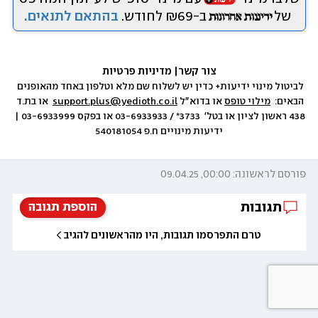
של
ב-₪69 לחודש.
בהתאם לתנאים.
צור קשר
|
 מדיניות פרטיות
לביטול מינוי ידיעות+ כדין יש לשלוח שם מלא וטלפון באחד מהאופנים 
הבאים:  
מילוי טופס
 או בדוא״ל 
support.plus@yedioth.co.il
  או בת.ד 
438 ראשון לציון או בטל׳  3733* / 03-6933933 או בפקס 03-6933999 | 
ידיעות מינויים ח.פ 540181054
פורסם לראשונה: 00:00, 09.04.25
תגובות
הוספת תגובה
טרם התפרסמו תגובות, היו מהראשונים להגיב