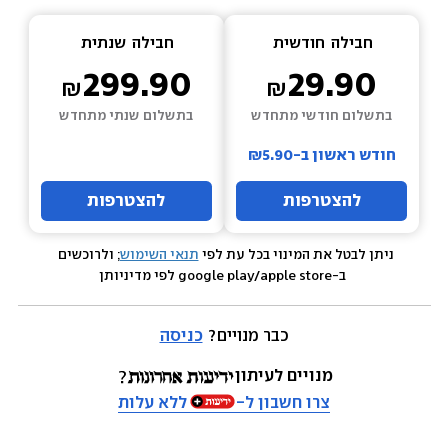
חבילה  
חודשית
חבילה  
שנתית
299.90
29.90
בתשלום חודשי מתחדש
בתשלום שנתי מתחדש
חודש ראשון ב-₪5.90
להצטרפות
להצטרפות
ניתן לבטל את המינוי בכל עת לפי 
תנאי השימוש
; ולרוכשים 
 ב-google play/apple store לפי מדיניותן
כבר מנויים? 
כניסה
מנויים לעיתון
צרו חשבון ל-
ללא עלות