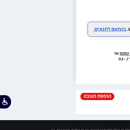
בהתאם לתנאים.
 טופס
 או 
  או בת.ד 438 ראשון לציון או בטל׳  3733* / 03-
הוספת תגובה