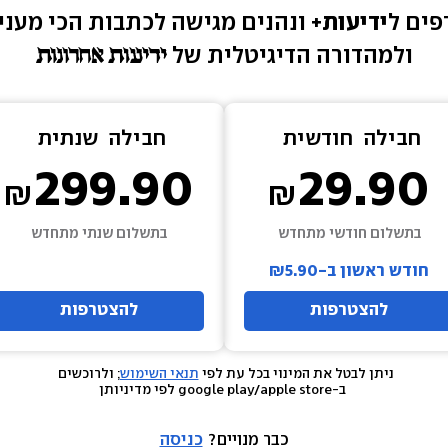
ים ל
ידיעות+ 
ונהנים מגישה 
לכתבות הכי מעניי
ולמהדורה הדיגיטלית של 
חבילה  
חודשית
חבילה  
שנתית
299.90
29.90
בתשלום חודשי מתחדש
בתשלום שנתי מתחדש
חודש ראשון ב-₪5.90
להצטרפות
להצטרפות
ניתן לבטל את המינוי בכל עת לפי 
תנאי השימוש
; ולרוכשים 
 ב-google play/apple store לפי מדיניותן
כבר מנויים? 
כניסה