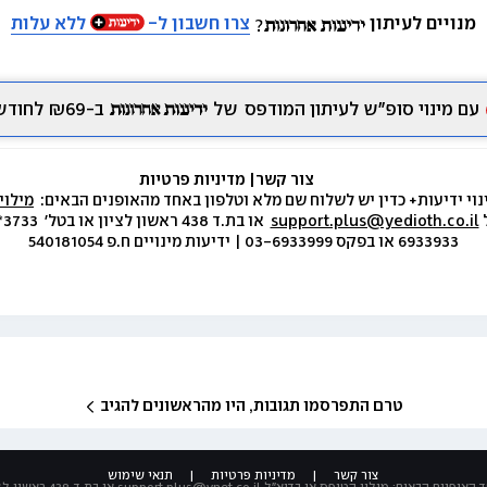
מנויים לעיתון
צרו חשבון ל-
ללא עלות
עם מינוי סופ״ש לעיתון המודפס
של
ב-₪69 לחודש.
צור קשר
|
 מדיניות פרטיות
נוי ידיעות+ כדין יש לשלוח שם מלא וטלפון באחד מהאופנים הבאים:  
מילוי
 
support.plus@yedioth.co.il
6933933 או בפקס 03-6933999 | ידיעות מינויים ח.פ 540181054
טרם התפרסמו תגובות, היו מהראשונים להגיב
צור קשר
|
מדיניות פרטיות
|
תנאי שימוש