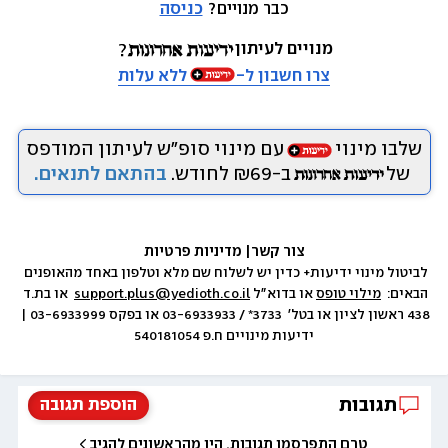
כבר מנויים? 
כניסה
מנויים לעיתון
צרו חשבון ל-
ללא עלות
שלבו מינוי
עם מינוי סופ״ש לעיתון המודפס
של
ב-₪69 לחודש.
בהתאם לתנאים.
צור קשר
|
 מדיניות פרטיות
לביטול מינוי ידיעות+ כדין יש לשלוח שם מלא וטלפון באחד מהאופנים 
הבאים:  
מילוי טופס
 או בדוא״ל 
support.plus@yedioth.co.il
  או בת.ד 
438 ראשון לציון או בטל׳  3733* / 03-6933933 או בפקס 03-6933999 | 
ידיעות מינויים ח.פ 540181054
תגובות
הוספת תגובה
טרם התפרסמו תגובות, היו מהראשונים להגיב