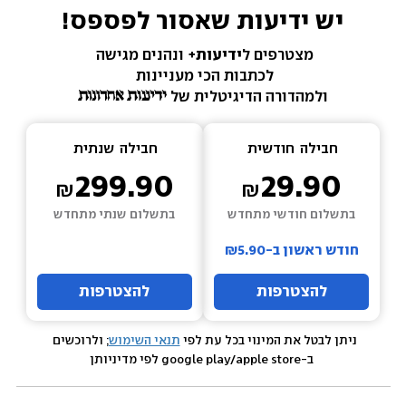
יש ידיעות שאסור לפספס!
מצטרפים ל
ידיעות+ 
ונהנים מגישה 
לכתבות הכי מעניינות 
ולמהדורה הדיגיטלית של 
חבילה  
חודשית
חבילה  
שנתית
299.90
29.90
בתשלום חודשי מתחדש
בתשלום שנתי מתחדש
חודש ראשון ב-₪5.90
להצטרפות
להצטרפות
ניתן לבטל את המינוי בכל עת לפי 
תנאי השימוש
; ולרוכשים 
 ב-google play/apple store לפי מדיניותן