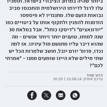
ביותר שהיה במרחב הציבורי בישראל. תומכיו
עלו לרגל לדירתו הירושלמית והתכנסו סביב
נבואות הזעם שלו. מתנגדיו לא פיספסו
הזדמנות להפגין ולתקוף אותו על ביטויים כמו
"יודונאצים" ו"דיסקו כותל". אבל במלאת 30
שנה למותו, טוענים יותר ויותר אנשים - מה
שהוא דיבר עליו מתגשם מול עינינו. אז למה
נכדו, פרופ' יורם יובל, חושב שלמרות הכל יש
שתי מילים שלא היינו שומעים ממנו - "אמרתי
לכם"?
דרור פויר
עדכון אחרון:
25.08.24 | 10:29