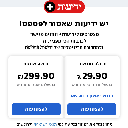
יש ידיעות שאסור לפספס!
מצטרפים ל
ידיעות+ 
ונהנים מגישה 
לכתבות הכי מעניינות 
ולמהדורה הדיגיטלית של 
חבילה  
חודשית
חבילה  
שנתית
299.90
29.90
בתשלום חודשי מתחדש
בתשלום שנתי מתחדש
חודש ראשון ב-₪5.90
להצטרפות
להצטרפות
ניתן לבטל את המינוי בכל עת לפי 
תנאי השימוש
; ולרוכשים 