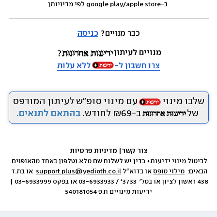
 ב-google play/apple store לפי מדיניותן
כבר מנויים? 
כניסה
מנויים לעיתון
צרו חשבון ל-
ללא עלות
שלבו מינוי
עם מינוי סופ״ש לעיתון המודפס
של
ב-₪69 לחודש.
בהתאם לתנאים.
צור קשר
|
 מדיניות פרטיות
לביטול מינוי ידיעות+ כדין יש לשלוח שם מלא וטלפון באחד מהאופנים 
הבאים:  
מילוי טופס
 או בדוא״ל 
support.plus@yedioth.co.il
  או בת.ד 
438 ראשון לציון או בטל׳  3733* / 03-6933933 או בפקס 03-6933999 | 
ידיעות מינויים ח.פ 540181054