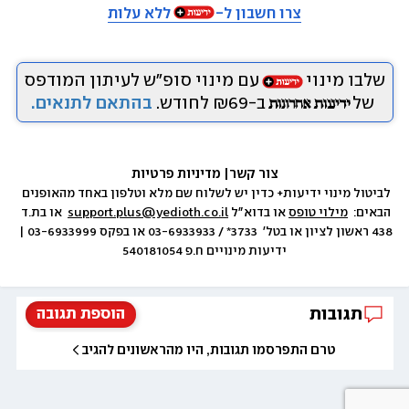
צרו חשבון ל-
ללא עלות
שלבו מינוי
עם מינוי סופ״ש לעיתון המודפס
של
ב-₪69 לחודש.
בהתאם לתנאים.
צור קשר
|
 מדיניות פרטיות
לביטול מינוי ידיעות+ כדין יש לשלוח שם מלא וטלפון באחד מהאופנים 
הבאים:  
מילוי טופס
 או בדוא״ל 
support.plus@yedioth.co.il
  או בת.ד 
438 ראשון לציון או בטל׳  3733* / 03-6933933 או בפקס 03-6933999 | 
ידיעות מינויים ח.פ 540181054
תגובות
הוספת תגובה
טרם התפרסמו תגובות, היו מהראשונים להגיב