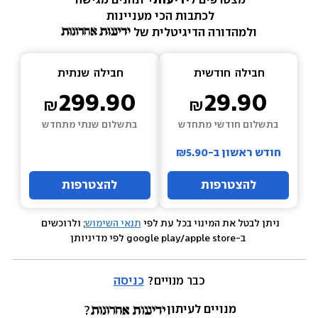
מצטרפים ל
ידיעות+ 
ונהנים מגישה 
לכתבות הכי מעניינות 
ולמהדורה הדיגיטלית של 
חבילה  
חודשית
חבילה  
שנתית
299.90
29.90
בתשלום חודשי מתחדש
בתשלום שנתי מתחדש
חודש ראשון ב-₪5.90
להצטרפות
להצטרפות
ניתן לבטל את המינוי בכל עת לפי 
תנאי השימוש
; ולרוכשים 
 ב-google play/apple store לפי מדיניותן
כבר מנויים? 
כניסה
מנויים לעיתון