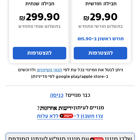
חבילה  
חודשית
חבילה  
שנתית
299.90
29.90
בתשלום חודשי מתחדש
בתשלום שנתי מתחדש
חודש ראשון ב-₪5.90
להצטרפות
להצטרפות
ניתן לבטל את המינוי בכל עת לפי 
תנאי השימוש
; ולרוכשים 
 ב-google play/apple store לפי מדיניותן
כבר מנויים? 
כניסה
מנויים לעיתון
צרו חשבון ל-
ללא עלות
שלבו מינוי
עם מינוי סופ״ש לעיתון המודפס