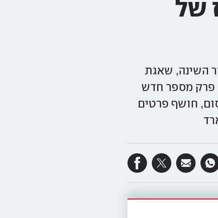
 של
ר השינה, שאגת
 פרק מספר חדש
סום, חושף פרטים
רד