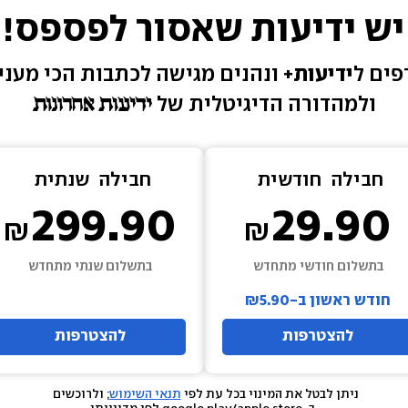
יש ידיעות שאסור לפספס!
ים ל
ידיעות+ 
ונהנים מגישה 
לכתבות הכי מעניי
ולמהדורה הדיגיטלית של 
חבילה  
חודשית
חבילה  
שנתית
299.90
29.90
בתשלום חודשי מתחדש
בתשלום שנתי מתחדש
חודש ראשון ב-₪5.90
להצטרפות
להצטרפות
ניתן לבטל את המינוי בכל עת לפי 
תנאי השימוש
; ולרוכשים 