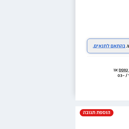
בהתאם לתנאים.
 טופס
 או 
  או בת.ד 438 ראשון לציון או בטל׳  3733* / 03-
הוספת תגובה