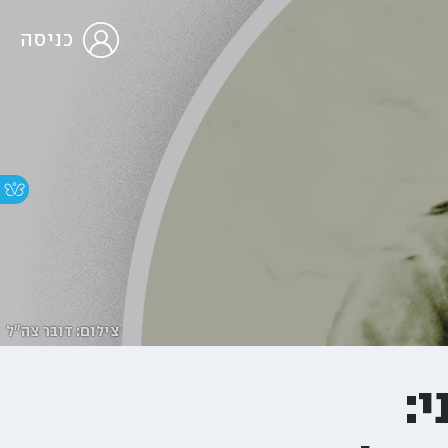
כניסה
צילום: דובר צה"ל
: