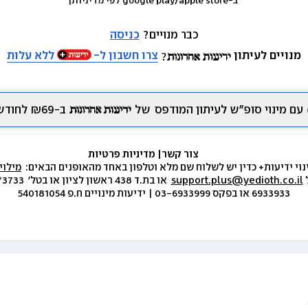
 ב-google play/apple store לפי מדיניותן
כבר מנויים? 
כניסה
מנויים לעיתון
צרו חשבון ל-
ללא עלות
עם מינוי סופ״ש לעיתון המודפס
של
ב-₪69 לחודש.
צור קשר
|
 מדיניות פרטיות
נוי ידיעות+ כדין יש לשלוח שם מלא וטלפון באחד מהאופנים הבאים:  
מילוי
 
support.plus@yedioth.co.il
6933933 או בפקס 03-6933999 | ידיעות מינויים ח.פ 540181054