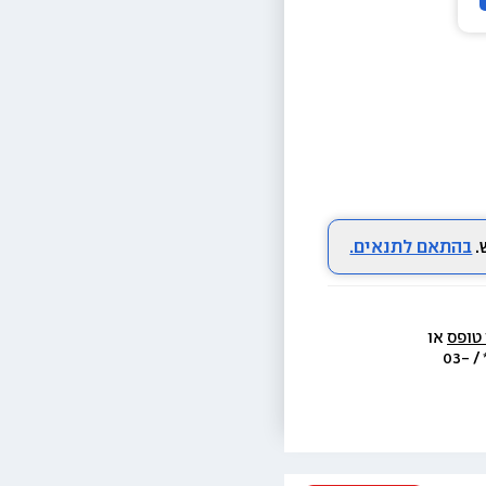
בהתאם לתנאים.
 טופס
 או 
  או בת.ד 438 ראשון לציון או בטל׳  3733* / 03-