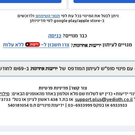
ניתן לבטל את המינוי בכל עת לפי 
תנאי השימוש
; ולרוכשים 
 ב-google play/apple store לפי מדיניותן
כבר מנויים? 
כניסה
מנויים לעיתון
צרו חשבון ל-
ללא עלות
עם מינוי סופ״ש לעיתון המודפס
של
ב-₪69 לחודש.
צור קשר
|
 מדיניות פרטיות
נוי ידיעות+ כדין יש לשלוח שם מלא וטלפון באחד מהאופנים הבאים:  
מילוי
 
support.plus@yedioth.co.il
6933933 או בפקס 03-6933999 | ידיעות מינויים ח.פ 540181054