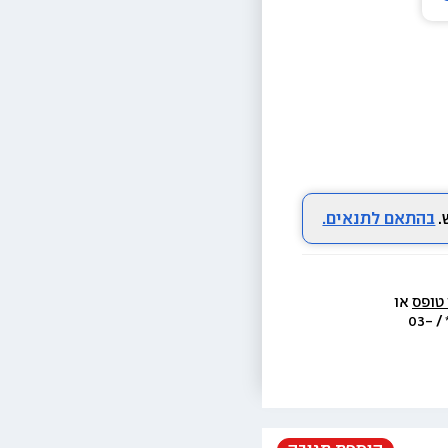
בהתאם לתנאים.
 טופס
 או 
  או בת.ד 438 ראשון לציון או בטל׳  3733* / 03-