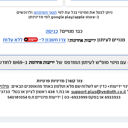
ניתן לבטל את המינוי בכל עת לפי 
תנאי השימוש
; ולרוכשים 
 ב-google play/apple store לפי מדיניותן
כבר מנויים? 
כניסה
מנויים לעיתון
צרו חשבון ל-
ללא עלות
עם מינוי סופ״ש לעיתון המודפס
של
ב-₪69 לחודש.
צור קשר
|
 מדיניות פרטיות
נוי ידיעות+ כדין יש לשלוח שם מלא וטלפון באחד מהאופנים הבאים:  
מילוי
 
support.plus@yedioth.co.il
6933933 או בפקס 03-6933999 | ידיעות מינויים ח.פ 540181054