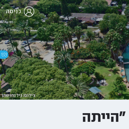
כניסה
צילום: גיל נחושתן
"הייתה