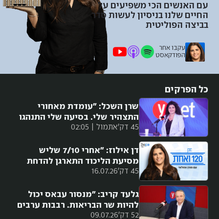
עם האנשים הכי משפיעים על
החיים שלנו בניסיון לעשות סדר
בביצה הפוליטית
עקבו אחר
הפודקאסט
כל הפרקים
שרן השכל: "עומדת מאחורי
התצהיר שלי. בסיעה שלי התנהגו
45 דק'
אתמול | 02:05
אליי בנבזיות"
דן אילוז: "אחרי 7/10 שליש
מסיעת הליכוד התארגן להדחת
45 דק'
16.07.26
נתניהו. זה נפל בגלל אגו"
גלעד קריב: "מנסור עבאס יכול
להיות שר הבריאות. רבבות ערבים
52 דק'
09.07.26
יצביעו לדמוקרטים"