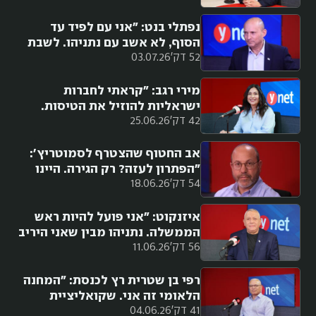
נפתלי בנט: "אני עם לפיד עד
הסוף, לא אשב עם נתניהו. לשבת
52 דק'
03.07.26
תחת איזנקוט? מה שצריך להצלת
המדינה"
מירי רגב: "קראתי לחברות
ישראליות להוזיל את הטיסות.
42 דק'
25.06.26
כשמשתלם אני טסה בזרות"
אב החטוף שהצטרף לסמוטריץ':
"הפתרון לעזה? רק הגירה. היינו
54 דק'
18.06.26
אמורים לגרש אותם"
איזנקוט: "אני פועל להיות ראש
הממשלה. נתניהו מבין שאני היריב
56 דק'
11.06.26
שלו ולא בנט"
רפי בן שטרית רץ לכנסת: "המחנה
הלאומי זה אני. שקואליציית
41 דק'
04.06.26
הטבח תתייבש 5 שנים באופוזיציה"