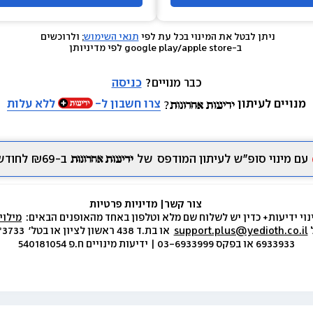
ניתן לבטל את המינוי בכל עת לפי 
תנאי השימוש
; ולרוכשים 
 ב-google play/apple store לפי מדיניותן
כבר מנויים? 
כניסה
מנויים לעיתון
צרו חשבון ל-
ללא עלות
עם מינוי סופ״ש לעיתון המודפס
של
ב-₪69 לחודש.
צור קשר
|
 מדיניות פרטיות
נוי ידיעות+ כדין יש לשלוח שם מלא וטלפון באחד מהאופנים הבאים:  
מילוי
 
support.plus@yedioth.co.il
6933933 או בפקס 03-6933999 | ידיעות מינויים ח.פ 540181054