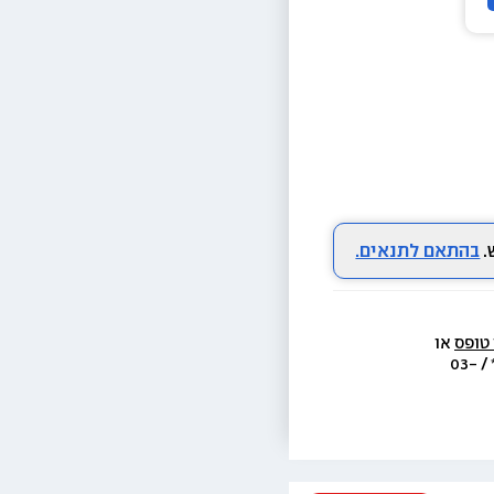
בהתאם לתנאים.
 טופס
 או 
  או בת.ד 438 ראשון לציון או בטל׳  3733* / 03-