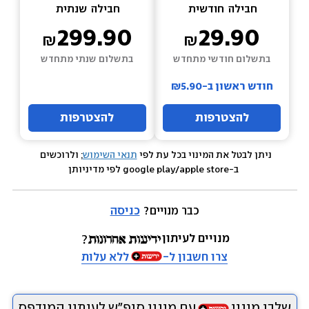
חבילה  
חודשית
חבילה  
שנתית
299.90
29.90
בתשלום חודשי מתחדש
בתשלום שנתי מתחדש
חודש ראשון ב-₪5.90
להצטרפות
להצטרפות
ניתן לבטל את המינוי בכל עת לפי 
תנאי השימוש
; ולרוכשים 
 ב-google play/apple store לפי מדיניותן
כבר מנויים? 
כניסה
מנויים לעיתון
צרו חשבון ל-
ללא עלות
שלבו מינוי
עם מינוי סופ״ש לעיתון המודפס