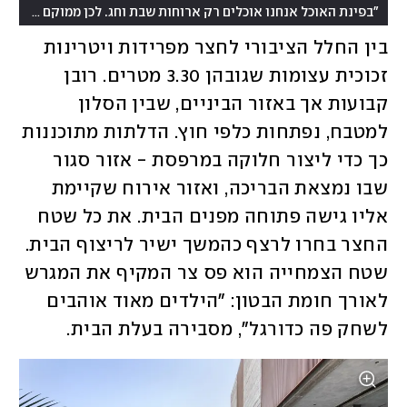
"בפינת האוכל אנחנו אוכלים רק ארוחות שבת וחג. לכן ממוקם כאן ארון קודש"
בין החלל הציבורי לחצר מפרידות ויטרינות 
זכוכית עצומות שגובהן 3.30 מטרים. רובן 
קבועות אך באזור הביניים, שבין הסלון 
למטבח, נפתחות כלפי חוץ. הדלתות מתוכננות 
כך כדי ליצור חלוקה במרפסת - אזור סגור 
שבו נמצאת הבריכה, ואזור אירוח שקיימת 
אליו גישה פתוחה מפנים הבית. את כל שטח 
החצר בחרו לרצף כהמשך ישיר לריצוף הבית. 
שטח הצמחייה הוא פס צר המקיף את המגרש 
לאורך חומת הבטון: "הילדים מאוד אוהבים 
לשחק פה כדורגל", מסבירה בעלת הבית. 