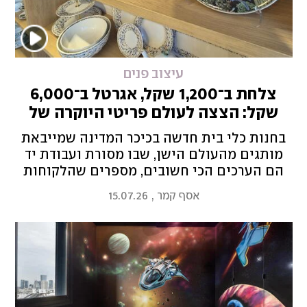
עיצוב פנים
צלחת ב־1,200 שקל, אגרטל ב־6,000
שקל: הצצה לעולם פריטי היוקרה של
האלפיון העליון
בחנות כלי בית חדשה בכיכר המדינה שמייבאת
מותגים מהעולם הישן, שבו מסורת ועבודת יד
הם הערכים הכי חשובים, מספרים שהלקוחות
מגוונים ולא רק עשירים דיירי הכיכר וכי גם בעידן
אסף קמר
,
15.07.26
של ייצור המוני זול ומהיר יש מקום למורשת של
פעם