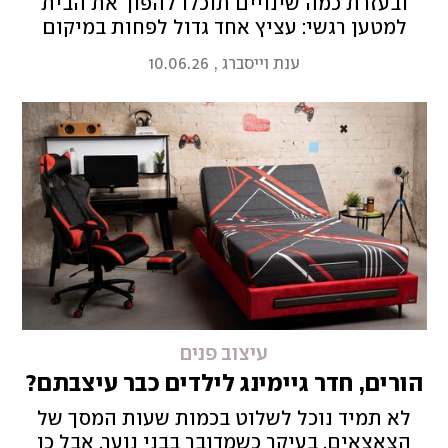
ובעזרת כמה שינויים תוכלו להפוך את הבית
למטען רגשי: עציץ אחד גדול לפחות במיקום
אסטרטגי, השקעה במזרן טוב והחלפת התאורה
ענת וייסברג
,
10.06.26
לידידותית לאדם הם חלק מהצעדים לשדרוג, וזה
אפילו מוכח מדעית
עיצוב פנים
הורים, חדר גיימינג לילדים כבר עיצבתם?
לא תמיד נוכל לשלוט בכמות שעות המסך של
הצאצאים, בעיקר כשמדובר בבני נוער, אבל כן