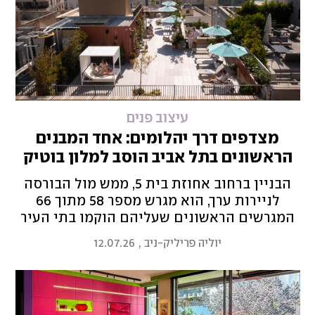
עיצוב פנים
מצדפים דרך יהלומים: אחד המבנים
הראשונים בתל אביב הוסב למלון בוטיק
דיגיטלי
הבניין ברחוב אחוזת בית 5, ממש מול הבורסה
לניירות ערך, הוא מגרש מספר 58 מתוך 66
המגרשים הראשונים שעליהם הוקמו בתי העיר
העברית הראשונה. מאז נהרסה הווילה, הוקם
יוליה פריליק-ניב
,
12.07.26
בניין משרדים וכעת הגיע השלב הבא – מלון
טרנדי מעוצב, פסע מהקוואסאן המקומי