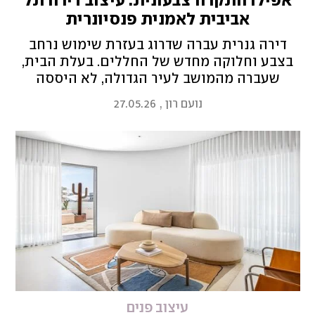
אפילו התקרה צבעונית: עיצוב דירה תל
אביבית לאמנית פנסיונרית
דירה גנרית עברה שדרוג בעזרת שימוש נרחב
בצבע וחלוקה מחדש של החללים. בעלת הבית,
שעברה מהמושב לעיר הגדולה, לא היססה
להכניס בורדו, גון נס קפה, צהוב, ירוק וכתום, כך
נועם רון
,
27.05.26
שאין אף קיר לבן
עיצוב פנים