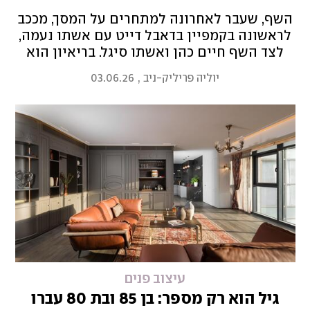
השף, שעבר לאחרונה למתחרים על המסך, מככב
לראשונה בקמפיין בדאבל דייט עם אשתו נעמה,
לצד השף חיים כהן ואשתו סיגל. בריאיון הוא
מספר למה סדר וניקיון חשובים במטבח הרבה
יוליה פריליק-ניב
,
03.06.26
לפני הבישול, וחושף מהו הפריט שבלעדיו הוא
פשוט לא מוכן להתחיל לעבוד
עיצוב פנים
גיל הוא רק מספר: בן 85 ובת 80 עברו