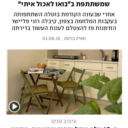
שמשתתפת ב"בואו לאכול איתי"
אחרי שבעונה הקודמת בוטלה השתתפותה
בעקבות המלחמה בצפון, קיבלה רוני פליישר
הזדמנות פז להצטלם לעונת העשור בדירתה
הכפרית. אמנם היא עיצבה בתים למפורסמים
מאיה בניטה
,
03.08.26
כמו טיטי איינאו, גל רובין ואורטל עמר, אך
לדבריה, אפשר לשדרג חלל בכל תקציב
עיצוב פנים