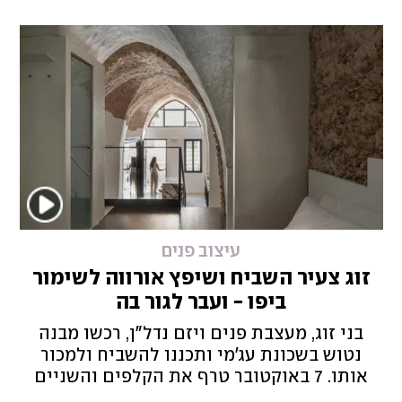
היא תיעדה באינסטגרם
עיצוב פנים
זוג צעיר השביח ושיפץ אורווה לשימור
ביפו - ועבר לגור בה
בני זוג, מעצבת פנים ויזם נדל"ן, רכשו מבנה
נטוש בשכונת עג'מי ותכננו להשביח ולמכור
אותו. 7 באוקטובר טרף את הקלפים והשניים
שימרו את המבנה עתיר הקשתות והמפלסים -