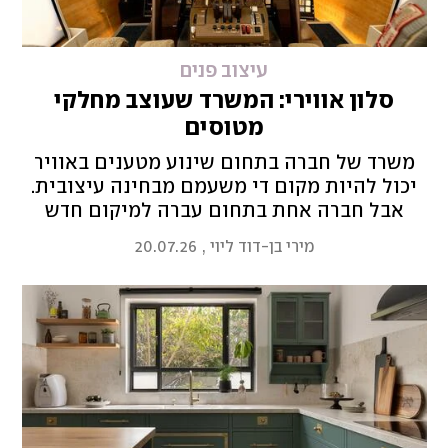
עיצוב פנים
סלון אווירי: המשרד שעוצב מחלקי
מטוסים
משרד של חברה בתחום שינוע מטענים באוויר
יכול להיות מקום די משעמם מבחינה עיצובית.
אבל חברה אחת בתחום עברה למיקום חדש
והחליטה לשחק עם הקונספט התעופתי, כולל
מירי בן-דוד ליוי
,
20.07.26
מושבי בואינג אמיתיים לרווחת העובדים וריהוט
מחלקי מטוס