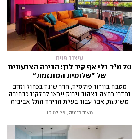
עיצוב פנים
70 מ"ר בלי אף קיר לבן: הדירה הצבעונית
של "שלומית המוגזמת"
מטבח בוורוד פוקסיה, חדר שינה בכחול וזהב
וחדרי רחצה בצהוב וירוק ייראו לחלקנו כבחירה
משוגעת, אבל עבור בעלת הדירה התל אביבית
הם ביטוי טבעי לטעם האישי שלה. "אני קוראת
מאיה בניטה
,
10.07.26
לדירה 'מוגזיאון'. אין אצלי כזה דבר Too Much",
מסבירה הדיירת