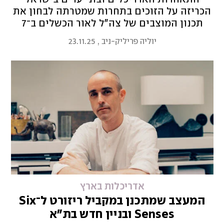
הכריזה על הזוכים בתחרות שמטרתה לבחון את
תכנון המוצבים של צה"ל לאור הכשלים ב־7
באוקטובר. במקום הראשון זכתה הצעה של
יוליה פריליק-ניב
,
23.11.25
שלושה מילואימניקים שחברו לאדריכלית. הם
זכו לשבחים מיו"ר חבר השופטים, אלוף (מיל')
גיורא איילנד
אדריכלות בארץ
המעצב שמתכנן במקביל ריזורט ל־Six
Senses ובניין חדש בת"א