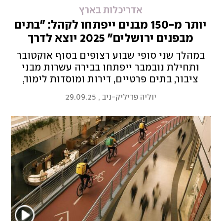
אדריכלות בארץ
יותר מ-150 מבנים ייפתחו לקהל: "בתים
מבפנים ירושלים" 2025 יוצא לדרך
במהלך שני סופי שבוע רצופים בסוף אוקטובר
ותחילת נובמבר ייפתחו בבירה עשרות מבני
ציבור, בתים פרטיים, דירות ומוסדות לימוד,
תפילה ודת בחגיגת עיצוב ואדריכלות ענפה.
יוליה פריליק-ניב
,
29.09.25
והכניסה - חופשית