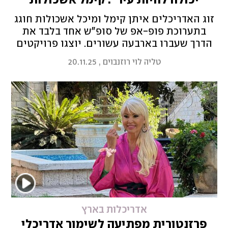
יכולה להיות עיר": קימל אשכולות
מציינים 40 שנות פעילות
זוג האדריכלים איתן קימל ומיכל אשכולות חוגג
בתערוכת פופ-אפ של סופ"ש אחד בלבד את
הדרך שעברו בארבעה עשורים. יוצגו פרויקטים
שנבנו והשפיעו על המרחב הציבורי והעירוני –
טליה לוי רוזנבוים
,
20.11.25
וגם כאלה שנשארו על רצפת חדר השרטוט
אדריכלות בארץ
פרזנטורית מפתיעה לשימור אדריכלי