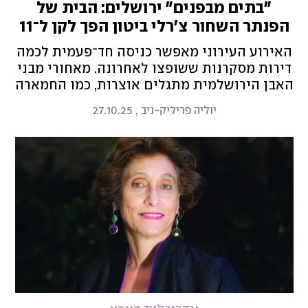
"בתים מבפנים" ירושלים: הבית של
הפנתר השחור צ'רלי ביטון הפך לקן ל־11
בני משפחה
האירוע העירוני מאפשר כניסה חד־פעמית לכמה
דירות מסקרנות ששופצו לאחרונה. מאחורי מבני
האבן הירושלמית מתגלים אוצרות, כמו החמארה
הישנה שהפכה לבית אלטרנטיבי, או בית ילדותו
יוליה פריליק-ניב
,
27.10.25
של צ'רלי ביטון ז"ל, מנהיג תנועת המחאה, שהפך
לחלל קסום עם מרפסת שצופה לעיר העתיקה