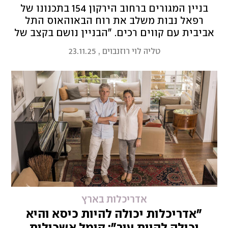
בניין המגורים ברחוב הירקון 154 בתכנונו של
רפאל נבות משלב את רוח הבאוהאוס התל
אביבית עם קווים רכים. "הבניין נושם בקצב של
הים - עם תחושת תנועה המזכירה יאכטה", הוא
טליה לוי רוזנבוים
,
23.11.25
אומר על הפרויקט בקו ראשון לים שבו דירה
תימכר החל מ-4.98 מיליון שקל
אדריכלות בארץ
"אדריכלות יכולה להיות כיסא והיא