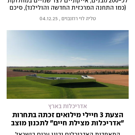
לכ-200 מבנים, אייקוניים לצד שנויים במחלוקת
(כמו התחנה המרכזית החדשה והולילנד), סיכם
את משנתו: "לכל בניין שלי יש סיפור. כשאני יודע
טליה לוי רוזנבוים
,
04.12.25
את הסיפור, אני יודע איך לתכנן את הבניין"
אדריכלות בארץ
הצעת 3 חיילי מילואים זכתה בתחרות
"אדריכלות מצילת חיים" לתכנון מוצב
בטוח
התאחדות האדריכלים ובוני ערים בישראל