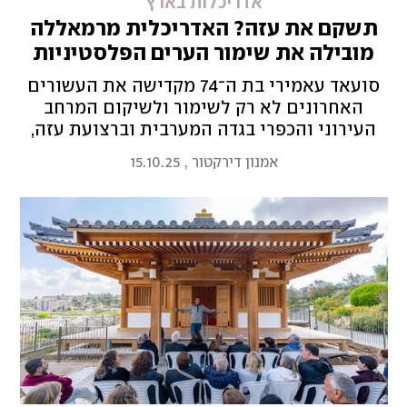
אדריכלות בארץ
תשקם את עזה? האדריכלית מרמאללה
מובילה את שימור הערים הפלסטיניות
סועאד עאמירי בת ה־74 מקדישה את העשורים
האחרונים לא רק לשימור ולשיקום המרחב
העירוני והכפרי בגדה המערבית וברצועת עזה,
אלא מזכירה שאדריכלות לא עוסקת רק בבניינים
אמנון דירקטור
,
15.10.25
ואבנים, אלא בזהות, בזיכרון ובקהילה. לאחרונה
זכתה בפרס בינלאומי נחשב