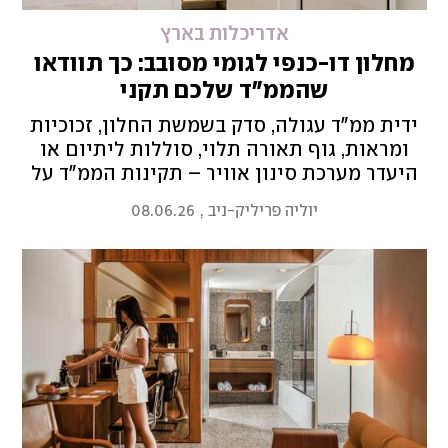
אדריכלות בארץ
מחלון דו-כנפי לגומי מסובב: כך תוודאו
שהממ"ד שלכם תקני
ידית ממ"ד עגולה, סדק בשמשת החלון, זכוכיות
ומראות, גוף תאורה תלוי, סוללות ליתיום או
היעדר מערכת סינון אוויר – תקינות הממ"ד על
כל חלקיו היא קריטית בשעת חירום. מדריך
יוליה פריליק-ניב
,
08.06.26
להכנת המרחב המוגן