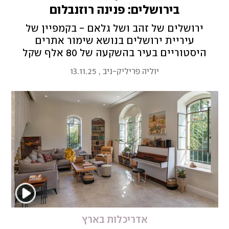
בירושלים: פנינה רוזנבלום
ירושלים של זהב ושל גלאם - בקמפיין של
עיריית ירושלים בנושא שימור אתרים
היסטוריים בעיר בהשקעה של 80 אלף שקל
מככבת אשת העסקים שמדגישה את חשיבות
יוליה פריליק-ניב
,
13.11.25
הטיפוח העירוני וההתחדשות, בכל גיל. "פנינה
היא אייקונית", מסבירים בעירייה את הבחירה
אדריכלות בארץ