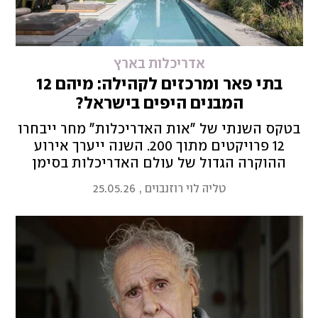
אדריכלות בארץ
בתי פאר ומרכזים לקהילה: מיהם 12
המבנים היפים בישראל?
בטקס השנתי של "אות האדריכלות" מחר ייבחרו
12 פרויקטים מתוך 200. השנה ייערך אירוע
ההוקרה הגדול של עולם האדריכלות בסימן
הצדעה לצפון ולאדריכלים ששירתו במילואים
טליה לוי רוזנבוים
,
25.05.26
והמשיכו לשאת באחריות המקצועית גם בימי
לחימה