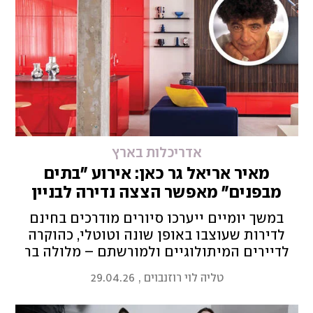
אדריכלות בארץ
מאיר אריאל גר כאן: אירוע "בתים
מבפנים" מאפשר הצצה נדירה לבניין
האייקוני בת"א
במשך יומיים ייערכו סיורים מודרכים בחינם
לדירות שעוצבו באופן שונה וטוטלי, כהוקרה
לדיירים המיתולוגיים ולמורשתם – מלולה בר
ועד אילן פיבקו. לאחר מכן יושכרו הדירות
טליה לוי רוזנבוים
,
29.04.26
המפוארות בבניין הבאוהאוס ליד הים לאחר
שנים של עבודות שימור