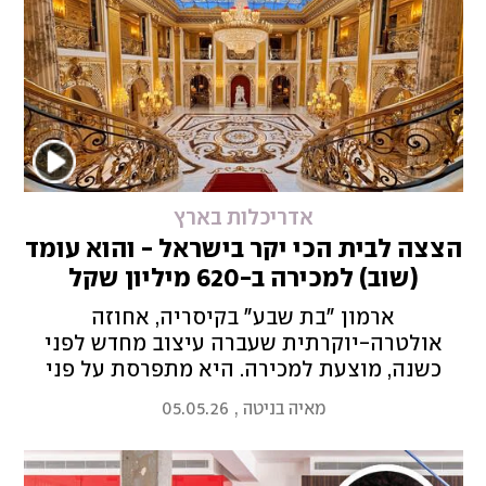
אדריכלות בארץ
הצצה לבית הכי יקר בישראל - והוא עומד
(שוב) למכירה ב-620 מיליון שקל
ארמון "בת שבע" בקיסריה, אחוזה
אולטרה-יוקרתית שעברה עיצוב מחדש לפני
כשנה, מוצעת למכירה. היא מתפרסת על פני
כ-6,850 מ"ר עם נוף לים, מתחם ספא עצום
מאיה בניטה
,
05.05.26
ופאר נוצץ שנדיר לראות בארץ