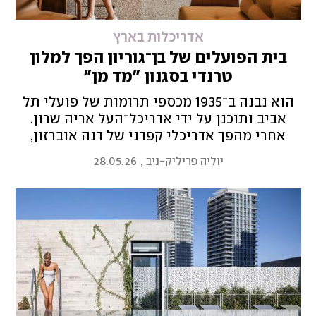
אדריכלות בארץ
בית הפועלים של בן־גוריון הפך למלון
טרנדי בסגנון "מד מן"
הוא נבנה ב־1935 מכספי תרומות של פועלי תל
אביב ותוכנן על ידי אדריכל־העל אריה שרון.
אחרי מהפך אדריכלי קפדני של דנה אוברזון,
המבנה ההיסטורי נפתח כמלון בוטיק עם נגיעות
יוליה פריליק-ניב
,
28.05.26
של שנות ה־70 ושטיחים גיאומטריים