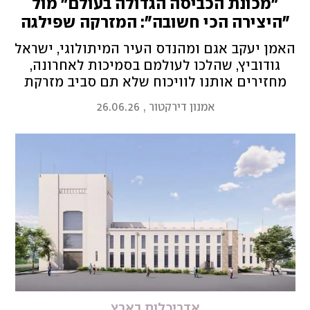
"מכונת הכביסה הגדולה בעולם" מול
"היצירה הכי חשובה": המזרקה שפילגה
את תל אביב
האמן יעקב אגם ומהנדס העיר המיתולוגי, ישראל
גודוביץ, שהלכו לעולמם בסמיכות לאחרונה,
מחזירים אותנו לוויכוח שלא תם סביב מזרקת
"אש ומים" בכיכר דיזנגוף. הבנים שלהם
אמנון דירקטור
,
26.06.26
מתעקשים שהם לא היו צ'ילבות, אלא שני
מקצוענים מלאי תשוקה
אדריכלות בארץ