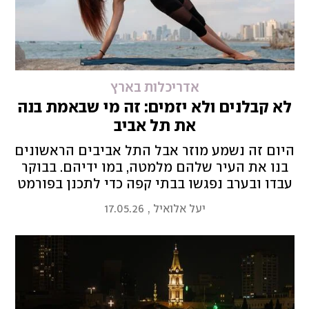
אדריכלות בארץ
לא קבלנים ולא יזמים: זה מי שבאמת בנה
את תל אביב
היום זה נשמע מוזר אבל התל אביבים הראשונים
בנו את העיר שלהם מלמטה, במו ידיהם. בבוקר
עבדו ובערב נפגשו בבתי קפה כדי לתכנן בפורמט
של "בלוק-הבית". הערב יציינו בבית ליבלינג 100
יעל אלואיל
,
17.05.26
שנה לתוכנית גדס, שהייתה לפי פרופ' יעל
אלואיל ניסוי חברתי