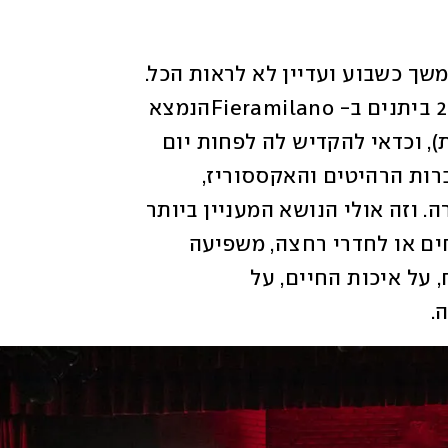
בחללי התערוכה הרשמית אפשר לשוטט במשך כשבוע ועדיין לא לראות הכל. 
התערוכה כולה מתפרשת על פני יותר מ-20 ביתנים ב- Fieramilanoהנמצא 
בשולי העיר (הגעה נוחה בתחבורה ציבורית), וכדאי להקדיש לה לפחות יום 
אחד מלא או שני חצאי ימים. אולם לצד חברות הרהיטים והאקססוריז, 
הפוקוס השנה, כמדי שנתיים, הוא על תאורה. וזה אולי הנושא המעניין ביותר 
גם לקהל הרחב, שכן תאורה, בניגוד למטבחים או לחדרי רחצה, משפיעה 
ישירות על כל הנראות בחלל, על מצב הרוח, על איכות החיים, על 
. 