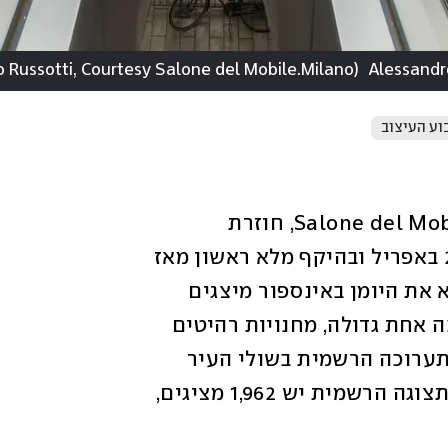
 Russotti, Courtesy Salone del Mobile.Milano
(
Alessandr
וע העיצוב
תערוכת העיצוב הגדולה בעולם, Salone del Mobile 2023, חוזרת 
במהדורה ה-61 בתאריכים המתקיים 23-18 באפריל ובהיקף מלא ראשון מאז 
ההתאוששות ממגפת הקורונה. אפשר למלא את היומן באינספור מיצגים 
ומקומות כי פשוט כל העיר הופכת לתערוכה אחת גדולה, מחנויות רהיטים 
דרך גלריות, חללי סטודיו וכמובן – אזור התערוכה הרשמית בשולי העיר  
Fieramilano fairgrounds in Rho. רק בתצוגה הרשמית יש 1,962 מציגים, 