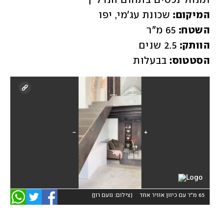
ומנהל נכסים בתחום הנדל"ן

המיקום:
 שכונת עג'מי, יפו

השטח:
 65 מ"ר

הוותק:
 2.5 שנים

הסטטוס:
 בבעלות
65 מ"ר עם כיוון אוויר אחד
(
צילום: נועם רון
)