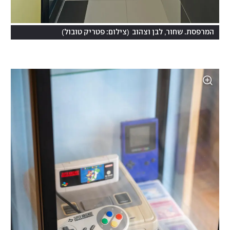
)
(
המרפסת. שחור, לבן וצהוב
צילום: פטריק טובול