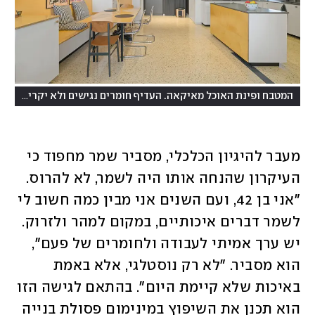
(
המטבח ופינת האוכל מאיקאה. העדיף חומרים נגישים ולא יקרים
צילו
מעבר להיגיון הכלכלי, מסביר שמר מחפוד כי 
העיקרון שהנחה אותו היה לשמר, לא להרוס. 
"אני בן 42, ועם השנים אני מבין כמה חשוב לי 
לשמר דברים איכותיים, במקום למהר ולזרוק. 
יש ערך אמיתי לעבודה ולחומרים של פעם", 
הוא מסביר. "לא רק נוסטלגי, אלא באמת 
באיכות שלא קיימת היום". בהתאם לגישה הזו 
הוא תכנן את השיפוץ במינימום פסולת בנייה 