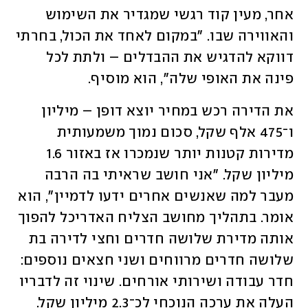
אחר, מעין קוד רגשי שמגדיר את השימוש 
והאווירה שבו. "במקום לאחד את הכול, בחרתי 
דווקא להדגיש את ההבדלים – ולתת לכל 
פינה את האופי שלה", הוא מוסיף.
את הדירה רכש במחיר יוצא דופן – מיליון 
ו־475 אלף שקל, סכום נמוך משמעותית 
מדירות קטנות יותר שנמכרו אז באזור 1.6 
מיליון שקל. "אני חושב שראיתי בה הרבה 
מעבר למה שאנשים אחרים ידעו לדמיין", הוא 
אומר. בתהליך מחושב הצליח האדריכל להפוך 
אותה מדירת שלושה חדרים וחצי לדירה בת 
שלושה חדרים מרווחים ושני חצאים נוספים: 
חדר עבודה ושירותי אורחים. שינוי זה לדבריו 
העלה את ערכה הנוכחי לכ־2.3 מיליון שקל.