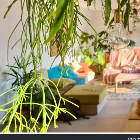
)
ת טל