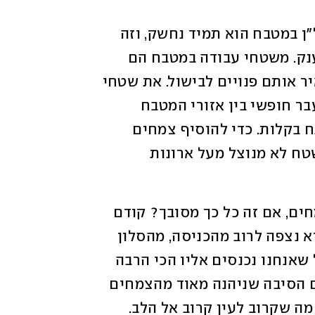
אז מה כל כך מיוחד ומאתגר במטבח? הנדל"ן במטבח הוא תמיד נחשק, וזה 
עיקרון שתופס גם אם התברכתם במטבח ענק. משטחי עבודה במטבח הם 
משאב שאין ממנו די ואנחנו אוהבים להשאיר אותם פנויים לבישול. את שטחי 
הרצפה אנחנו צריכים להשאיר פנויים למעבר חופשי בין אזורי המטבח 
וגישה לכל חלקיו, הארונות צריכים להיפתח בקלות. כדי להוסיף צמחים 
צריך לחשוב ביצירתיות, למשל להשמיש שטח לא מנוצל מעל ארונות 
אז למה בכלל להתאמץ להכניס למטבח צמחים, אם זה כל כך מסובך? קודם 
כול, המטבח הוא חדר מאוד מרכזי בבית, הוא נצפה לרוב מהכניסה, מהסלון 
ומכל שאר החללים המשותפים, וזהו החלל שאנחנו נכנסים אליו הכי הרבה 
פעמים בשעות שונות של היום. זו בדיוק גם הסיבה שניהנה מאוד מהצמחים 
והם מצידם ייהנו מתשומת הלב שלנו – כי מה שקרוב לעין קרוב אל הלב. 