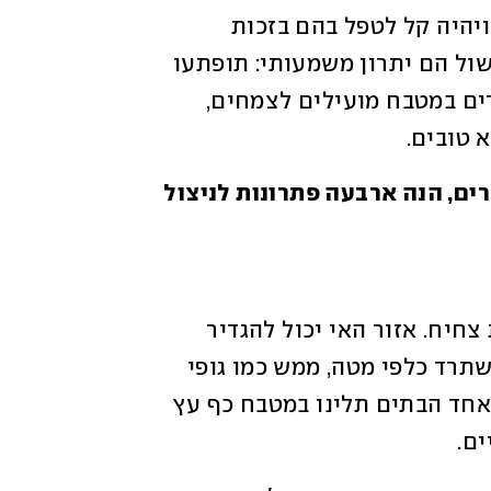
הצמחים שיהיו במטבח יזכו למבט יומיומי ויהיה קל לטפל בהם בזכות 
הקירבה לברז ולכיור. ולבסוף האדים מהבישול הם יתרון משמעותי: תופתעו 
לשמוע שהאדים העולים מהסירים ומתפזרים במטבח מועילים לצמחים, 
 טובים.
כדי לנצל את החוזקות ולהתגבר על האתגרים, הנה ארבעה פתרונות לניצול 
אם יש לכם אי במטבח, הוא לא חייב להיות צחיח. אזור האי יכול להגדיר 
אזור שמעליו יהיה תלוי מקבץ של צמחיה שתרד כלפי מטה, ממש כמו גופי 
תאורה, ואפשר גם לשלב אותם לסירוגין. באחד הבתים תלינו במטבח כף עץ 
ם.