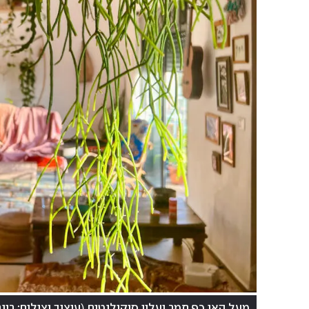
(
מעל האי כף תמר ועליו סוקולנטים
עיצוב וצילום: רינ