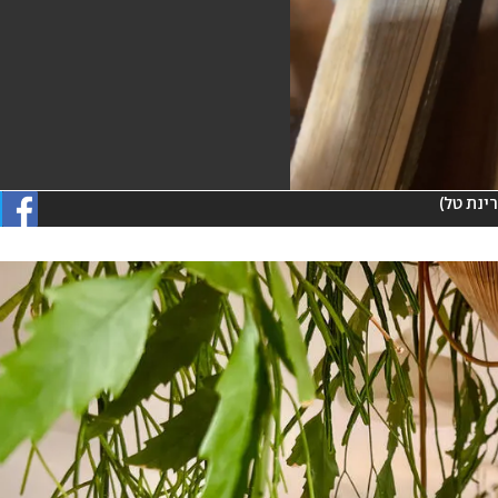
רינת טל
)