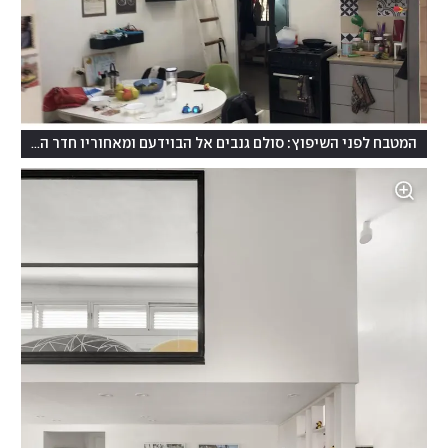
המטבח לפני השיפוץ: סולם גנבים אל הבוידעם ומאחוריו חדר השינה הראשי