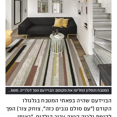
המטבח והסלון החליפו את מקומם: הבוידעם הפך לגלריה. משמאל, אחרי המסדרון - כניסה לחדר הילדים
הבוידעם שהיה בפאתי המטבח בגלגולו 
הקודם ("עם סולם גנבים כזה", צוחק צור) הפך 