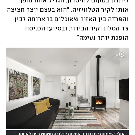
ליתרון במקום לחיסרון, הגדיל אותו והפך 
אותו לקיר הטלוויזיה. "הוא בעצם יוצר חציצה 
והפרדה בין האזור שאוכלים בו ארוחה לבין 
צד הסלון וקיר הבידור, ובסיועו הכניסה 
הופכת יותר נעימה".  
(
החלל שמתחת למדרגות העולות לגלריה משמש כעת לאחסון
צילום: 