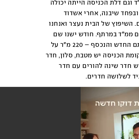
"בבית שבו התגוררנו בשכירות לא היה ממ"ד וגם דלת הכניסה הייתה יכולה 
להישבר בבעיטה. הרגשנו מאוד לא מוגנים ובפחד שיבנה, אחרי אשדוד 
ואשקלון, היא הבאה בתור לחדירת מחבלים. השיפוץ של הבית נעצר ואנחנו 
עברנו להתגורר אצל הוריי ביבנה כי יש להם ממ"ד במרתף. חודש ישנו שם 
על מזרנים", מספרת גרוצקי על הדרך לביתם החדש והנכסף – 220 מ"ר על 
פני שתי קומות על שטח של כחצי דונם. בקומת הכניסה יש מטבח, סלון, חדר 
משפחה וחדר משחקים, ובקומה העליונה יש חדר שינה להורים עם חדר 
יד לשלושה חדרים. 