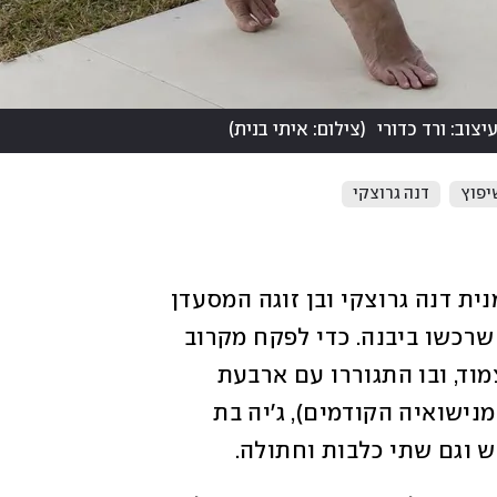
צוב: ורד כדורי
(
צילום: איתי בנית
)
יפוץ
דנה גרוצקי
ב־7 באוקטובר היו מנחת הטלוויזיה והדוגמנית דנה גרוצקי ובן זוגה המסעדן 
אסף ליס בעיצומו של שיפוץ הבית הפרטי שרכשו ביבנה. כדי לפקח מקרוב 
על עבודות השיפוץ, הם שכרו את הבית הצמוד, ובו התגוררו עם ארבעת 
הילדים: אלכס בת העשר (בתה של גרוצקי מנישואיה הקודמים), ג'יה בת 
ש וגם שתי כלבות וחתולה. 