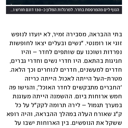
הנוף לים מהמרפסת בחדר. למרגלות המלון כ-130 דונם חורש ובריכות דגים
בתי ההבראה, מסבירה זמיר, לא יועדו לנופש 
זוגי או רומנטי. "נשים ובעלים יצאו לחופשות 
נפרדות ושוכנו עם שותפים לחדר – והיו 
חגיגות בהתאם. היו חדרי נשים וחדרי גברים, 
חדרים למעשנים, חדרים לנוחרים וכך הלאה. 
מטרת-העל הייתה לאכול. הייתה כריזה 
'החברים מתבקשים לחדר האוכל', והגישו פה 
חמש ארוחות ביום. ההשמנה הייתה מעוגנת 
במערך תגמול – לירה תרומה לקק"ל על כל 
ק"ג שאורח העלה במהלך ההבראה, והיה רופא 
ששקל את הנופשים. בין הארוחות ישבו על 