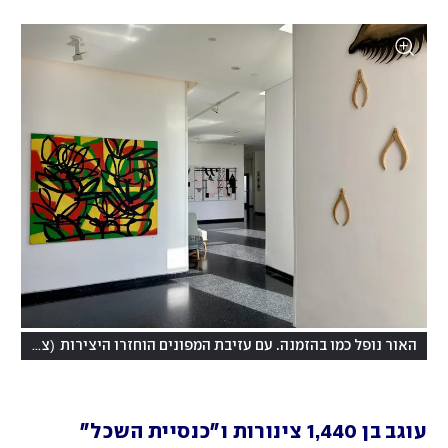
(
האור נופל כמו בהזמנה. עם עזיבת המפונים הוחזרו היצירות
צילום: יוליה פריליק-ניב
עוגב בן 1,440 צינורות ו"כנסיית השכל"