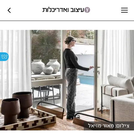
צילום: מאור מויאל