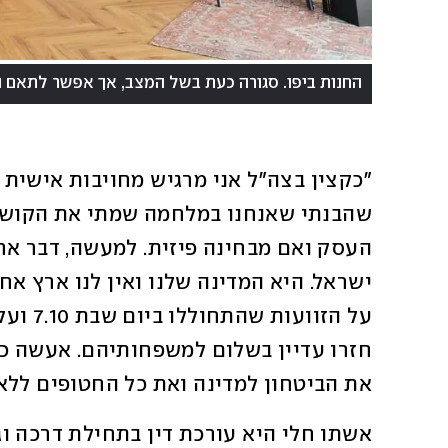
החנות ביפו. סגורה כעת בשל המצב, אך אפשר לתאם 
את הביטחון למדינה ואת כל החטופים ללא ה