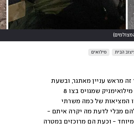
המצולמים
)
יצוב הבית
מילואים
להיות בעל עסק קטן בתחום העיצוב בארץ זה מראש עניין מאתגר, ובשעת 
מלחמה אפילו יותר. אבל מה קורה כשאתה מילואימניק שמגויס בצו 8 
ומשאיר מאחור מותג עיצוב בוטיקי קטן? זו המציאות של כמה משרתי 
מילואים, שעזבו את העסקים הפרטיים שלהם מבלי לדעת מה יקרה איתם - 
ועוד בחודש הקניות שאמור להיות רווחי במיוחד - וכעת הם מרוכזים במטרה 