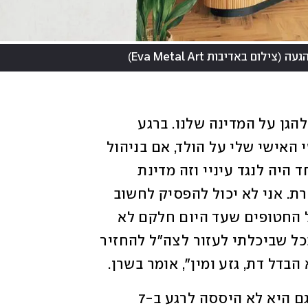
)
(
הגעה
צילום באדיבות Eva Metal Art
"כקצין בצה"ל אני מרגיש מחויבות אישית להגן על המדינה שלנו. ברגע 
שהבנתי שאנחנו במלחמה שמתי את הקושי האישי שלי על הולד, אם בניהול 
העסק ואם מבחינה פיזית. למעשה, דבר אחד היה לנגד עיניי וזה מדינת 
ישראל. היא המדינה שלנו ואין לנו ארץ אחרת. אני לא יכול להפסיק לחשוב 
על הזוועות שהתחוללו ביום שבת 7.10 ועל החטופים שעד היום חלקם לא 
חזרו עדיין בשלום למשפחותיהם. אעשה ככל שביכלתי לעזור לצה"ל להחזיר 
בדל דת, גזע ומין", אומר בשרן. 
אשתו חלי היא עורכת דין בתחילת דרכה וגם היא לא היססה לרגע ב-7 