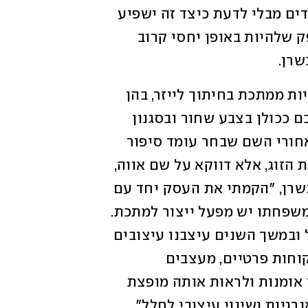
באוקטובר. שניהם עזבו את הכל ועלו על מדים מבלי לדעת כיצד זה ישפיע 
על עתידם המקצועי ועל פרנסתם. "אין ספק שלהיות באופן יחסי קרוב 
שרן.
 הוא מותג של יצירות עשויות ממתכת בחיתוך לייזר, בהן 
תמונות, שעונים, מתלים, מדפים ועוד - רובם ככולן בצבע שחור ובסגנון 
מודרני אורבני. העסק קיים חמש שנים ומאחורי השם שבחר עומד סיפור 
מעניין: "זה לא על שם האמא, הסבתא או בת הזוג, אלא דווקא על שם אווה, 
המורה שלי והאמינה ודחפה אותי", אומר בשרן, "הקמתי את העסק יחד עם 
השותף שלי, אמיר שהוא החבר ילדות, שלמשפחתו יש מפעל ייצור למתכת. 
גיבשנו את הרעיון, החלטנו להוציאו לפועל ובמשך השנים עיצבנו עיצובים 
ייחודיים ממתכת ושיווקנו אותם למאות לקוחות פרטיים, מעצבים 
ואדריכלים. יש ריגוש שקשה לתאר בליצור אומנות ולראות אותה מופצת 
רגיות ושינוי עיצובי לחלל".