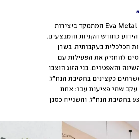
רותם בשרן, הבעלים של מותג העיצוב Eva Metal Art המתמקד ביצירות 
מתכת לקירות הבית, חיכה לחודש נובמבר, הידוע כחודש הקניות והמבצעים. 
אך השנה, ניכרים אותות המלחמה והמציאות הכלכלית בעקבותיה. בשרן 
ואשתו חלי גויסו שניהם למילואים והם מנסים להחזיק את הפעילות עם 
כמה שניתן בשלט רחוק, על חשבון שעות השינה והאפטרים. בני הזוג הוצבו 
תחילה בצפון וכעת עברו לדרום, ושניהם משרתים כקצינים בחטיבת הנח"ל. 
בשרן אף התנדב לשרת למרות שהוא פטור עקב שתי פציעות עבר: אחת 
בשירות הסדיר, אז היה קצין לוחם בגדוד 931 בחטיבת הנח"ל, והשנייה כסגן 