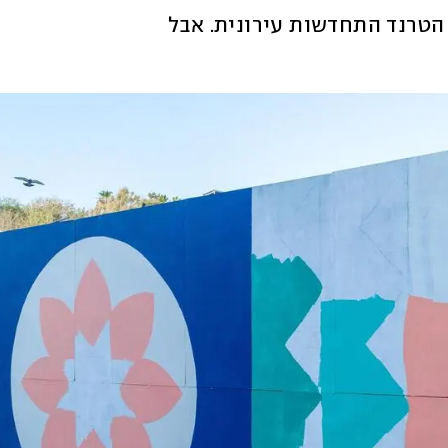
בסגנון קולור-בלוק. במילים גבוהות מכונה הטרנד התחדשות עירונית. אבל 