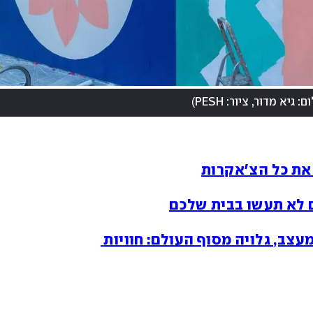
)
ם: גיא מדור, ציור: PESH
 את כל הצ'אקרות
X ענק שילווה את המבקרים, ChatGPT כמעצב, גלויה מסוף העולם: חוויות 