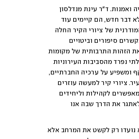
מאחורי כל ציור יזום כזה יש סיפור, רגולציה ואמנות. ד"ר עינת מנדלסון 
שורץ מהטכניון  אומרת כי "ציורי קיר הם לא דבר חדש, הם קיימים עוד 
מימיה הראשונים של האנושות. התקופה המודרנית של ציורי הקיר החלה 
בשנות ה-60 והתעצמה מאז. ציורי קיר מתקשרים סיפורים וביטויים 
אמנותיים במרחב הציבורי ועוזרים לעצב את הזהות התרבותית של מקומות 
ושל קהילות. עם השנים, הם הפכו לחלק בלתי נפרד מהסביבות העירוניות 
המודרנית ומשמשים אלמנט ויזואלי המשקף ומשפיע על ערכיה החברתיים, 
הפוליטיים, התרבותיים והאסתטיים של העיר. ציורי קיר למעשה עוזרים 
לעצב את המרחבים הציבוריים של העיר ומאפשרים לקהילות וליחידים 
לבטא את עצמם ולהתבלט. הם גם יכולים לאתגר את הדרך שבה אנו 
ציורי קיר, גם כשהם מוזמנים ובתשלום, לא נועדו רק לקשט את המרחב אלא 