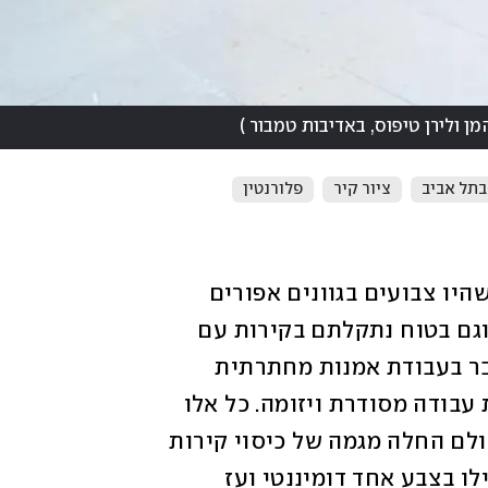
מן ולירן טיפוס, באדיבות טמבור
)
בתל אביב
ציור קיר
פלורנטין
בטח שמתם לב שבניינים במרחב האורבני שהיו צבועים בגוונים אפורים 
החלו לקבל זריקת צבע (ולא בז' או אפור). וגם בטוח נתקלתם בקירות עם 
ציורים בקנה מידה גדול כשברור שלא מדובר בעבודת אמנות מחתרתית 
באישון לילה, המכונה גרפיטי, אלא בהזמנת עבודה מסודרת ויזומה. כל אלו 
לא קורים במקרה – בערים גדולות בכל העולם החלה מגמה של כיסוי קירות 
ואף בניינים שלמים ביצירות אמנות או אפילו בצבע אחד דומיננטי ועז 