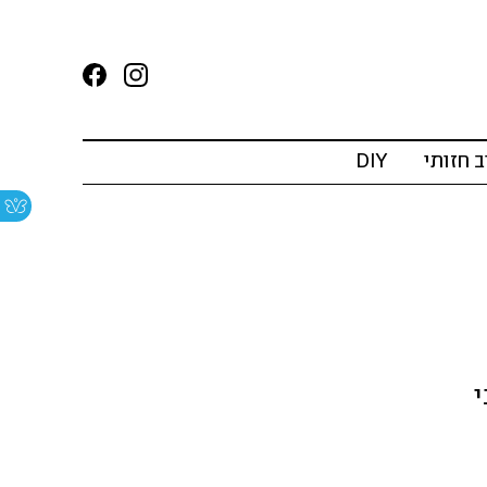
ב חזותי
DIY
י