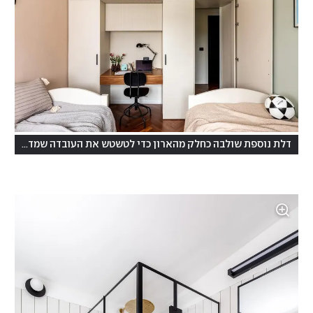
דלת נוספת שולבה כחלק מהארון כדי לטשטש את העובדה שמדובר בממ"ד