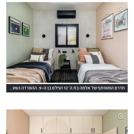
חדרם המשותף של אלמה בת ה־12 ועילם בן ה-9. ההפרדה נעשתה בעזרת צבעוניות ואמנות