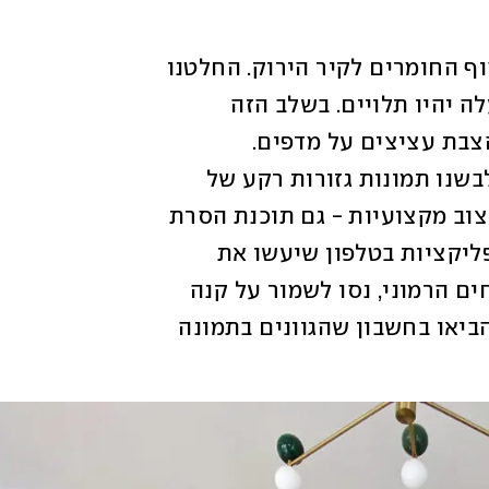
התחלנו בתכנון ובאיסוף החומרים לקיר הירוק. החלטנו 
שהצמחים יעמדו מלמטה על ספסל ומלמעלה יהיו תלויים. בשלב הזה 
התלבטנו בין תלייה מענפים טבעיים ובין הצבת עציצים על מדפים. 
השתמשנו בתמונת הקיר העירום ועליה הלבשנו תמונות גזורות רקע של 
הפריטים המועמדים. אין צורך בתוכנות עיצוב מקצועיות - גם תוכנת הסרת 
רקע בפאוור פוינט תעבוד. יש כיום שלל אפליקציות בטלפון שיעשו את 
התכנון בלחיצת כפתור. כדי ליצור קיר צמחים הרמוני, נסו לשמור על קנה 
המידה של הפריטים ביחס למידות הקיר, והביאו בחשבון שהגוונים בתמונה 