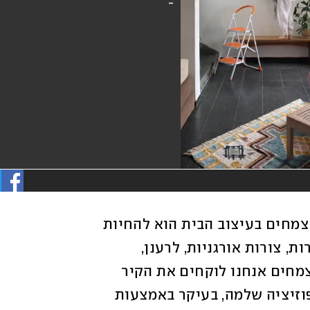
בדרך כלל התפקיד של הצמחים בעיצוב הבית הוא להחיות 
את כל השאר - להכניס נפח, חיים, טקסטורות, צורות אורגניות, לרענן, 
להדגיש ולעטר. כשאנחנו מדברים על קיר צמחים אנחנו לוקחים את הקיר 
הלבן בתור הקנבס הריק שעליו ניצור קומפוזיציה שלמה, בעיקר באמצעות 