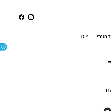
ב חזותי
DIY
ם