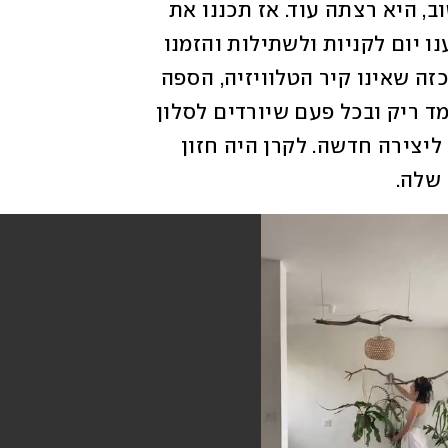
גידלה כמה צמחים בתוך הבית וראתה כי טוב, היא רצתה עוד. אז תכננו את 
כל הפינות שבהן נוכל להוסיף צמחים, קבענו יום לקניות ולשתילות והזמנו 
חומרים לשתילה. היה קיר אחד ריק בבית, כזה שאינו קיר הטלוויזיה, הספה 
או הכוננית, שאין לו שום פונקציה. הוא עומד ריק ובכל פעם שיורדים לסלון 
הוא ניצב בריקנותו וכמו ביקש לשמש רקע ליצירה חדשה. לקרן היה חזון 
 שלה.