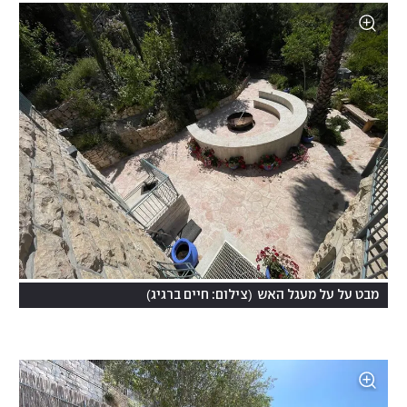
)
(
מבט על על מעגל האש
צילום: חיים ברגיג