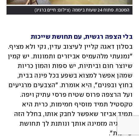
)
(
המטבח. פתוח 24 שעות ביממה
צילום: חיים ברגיג
בלי הצפה רגשית, עם תחושת שייכות
בסלון דאגה קליין לעיצוב עדין, נקי ולא מציף. 
"נמנעתי מלהעמיס אביזרים ותמונות. יש קמין 
שיוצר חום וביתיות, יש ספות והמון כריות 
שמהן אפשר למצוא בשפע בכל פינה בבית, 
בחוץ ובפנים", היא אומרת. "הצבעים מרגיעים 
ועל הרצפה פרוס שטיח פרסי עתיק ויפה. 
טקסטיל תמיד מוסיף חמימות, כרית היא 
תמיד אביזר שאפשר לחבק אותו, בחלל הזה 
האנרגיה מזמינה אותך ונותנת לך תחושת 
שייכות".