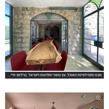
(
מבט נוסף לפינת האוכל. עץ גושני וחלונות ויטראז'
צילום: חיים ברגיג