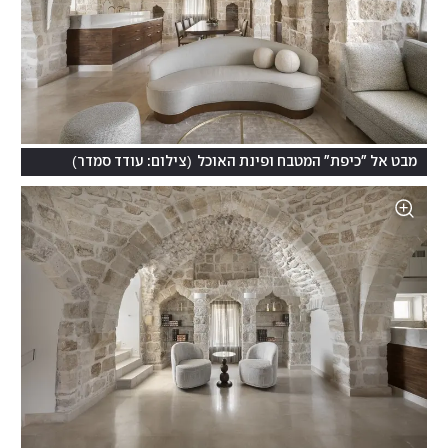
)
(
מבט אל "כיפת" המטבח ופינת האוכל
צילום: עודד סמדר