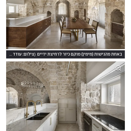
)
(
באחת מהנישות (מימין) מוקם כיור לרחיצת ידיים
צילום: עודד סמדר