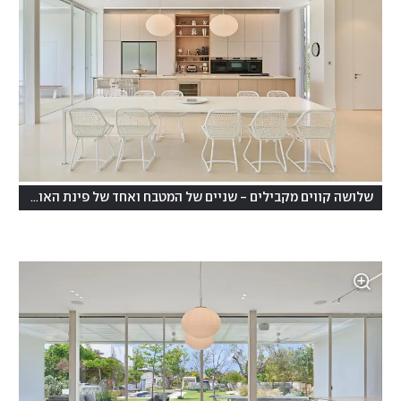
(
שלושה קווים מקבילים - שניים של המטבח ואחד של פינת האוכל
ציל