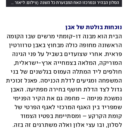
)
(
הסלון הבהיר ובמרכזו האח המבוערת כל השנה
צילום: ליאור טייטלר
נוכחות בולטת של אבן
הבית הוא מבנה דו-קומתי מרשים שבו הקומה 
הראשונה מחופה כולה מבחוץ באבן טרוורטין 
פראית. אחרי שצועדים בשביל על פני הגינה 
המוריקה, המלאה בצמחייה ארץ-ישראלית, 
חולפים ליד המתלה העמוס בגלשנים של בני 
המשפחה ומגיעים לדלת הכניסה. פאנל זכוכית 
גדול לצד הדלת חושף בחירה מפתיעה. האבן 
נמשכת פנימה – מחפה גם את הקיר הפנימי 
שמפריד בין האגף המרכזי לאגף הפרטי של 
קומת הקרקע – ומסתיימת בפטיו הצמוד 
לסלון, ובו עצי אלון ואלה משתרגים זה בזה. 