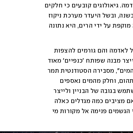
שגם גורם לשקיעתה הפיזית פנימה אל האדמה. גיאולוגים קובעים כי חלקים 
מסוימים בעיר שוקעים בקצב של 20 ס"מ בשנה, ובשל היעדר מערכת ניקוז 
טובה, ריצוף האדמה בבטון והעובדה שהיא מוקפת על ידי הרים, היא נתונה 
"למי הגשמים שיורדים אין אפשרות לחלחל לאדמה והם גורמים להצפות 
במקסיקו סיטי. לכן הרעיון שהצענו הוא לייצר מבנה שפותח 'כנפיים' מאוד 
גדולות כשיורד גשם, שאוספות אליהן את המים", מסבירה הסטודנטית תמר 
קרבר. "חלק מהמים שנאספו יורדים למי התהום, וחלק מהמים נאספים 
לשימוש עצמי של המבנה. הרעיון היה להשתמש בגובה של הבניין ולייצר 
משטח עגול גדול ברדיוס של 300 מטרים. אם מציבים כמה מגדלים כאלה 
במרחקים אחד מהשני, הם מעבירים את מי הגשמים פנימה אל מקורות מי 