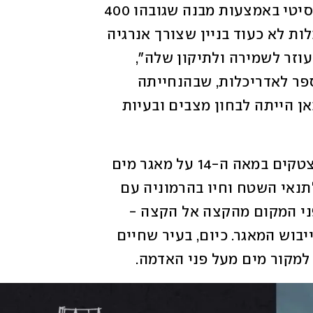
החמורה שקיימת בבירת מקסיקו, מקסיקו סיטי באמצעות מבנה שגובהו 400 
מטרים. "התחרות מבקש להתייחס לאדריכלות לא כעוד בניין שצורך אנרגיה 
ומנצל את הסביבה, אלא כמשהו אקטיבי שעוזר לשמירה ולתיקון שלה", 
מסבירה האדריכלית אורית פנחס מבית הספר לאדריכלות, שבהנחייתה 
הוגשה ההצעה של הסטודנטים. "המטרה כאן הייתה לבחון מצבים ובעיות 
במקורותיה, הוקמה מקסיקו סיטי בידי האצטקים במאה ה-14 על מאגר מים 
גדול. האצטקים התאימו את אורח חייהם לתנאי השטח וחיו בהרמוניה עם 
הטבע, אך לאחר הכיבוש הספרדי השתנו פני המקום מהקצה אל הקצה - 
העיר נבנתה באינטנסיביות, דבר שהוביל לייבוש המאגר. כיום, בעיר שחיים 