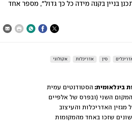
נן בניין בקנה מידה כל כך גדול", מספר אחד
דריכלים
סין
אדריכלות
אקולוגי
הסטודנטים עמית 
דויטש, תמר קרבר ורוני דומיניץ קטפו את המקום השני (ובפרס של אלפיים 
דולר) בתחרות לגורדי שחקים עתידניים של מגזין האדריכלות והעיצוב 
הבינלאומי EVOLO, והפכו לישראלים הראשונים שזכו באחד מהמקומות 