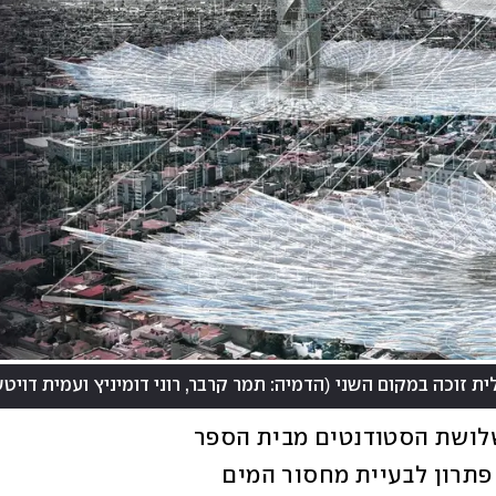
(
ית זוכה במקום השני
הדמיה: תמר קרבר, רוני דומיניץ ועמית דויט
הפרויקט Luvioso Skyscraper, שתכננו שלושת הסטודנטים מבית הספר 
לאדריכלות מאוניברסיטת תל-אביב, מציע פתרון לבעיית מחסור המים 