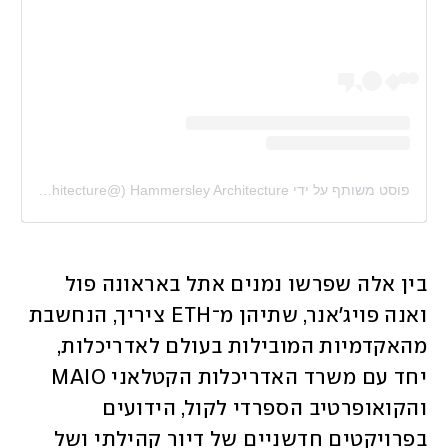
פוסט משותף על ידי ‏‎Hammersley Architecture‎‏ (@‏‎hammersley_architecture‎‏)
בין אלה שפרשו נמנים אתל באראונה פול 
ואנה פויג'אנר, שתיהן מ־ETH ציריך, הנחשבת 
מהאקדמיות המובילות בעולם לאדריכלות, 
יחד עם משרד האדריכלות הקטלאני MAIO 
והקואופרטיב הספרדי לקול, הידועים 
בפרויקטים חדשניים של דיור קהילתי ושל 