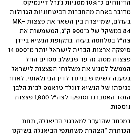
הדיווחים כ־10% ממניות ג'נרל דיינמיקס. 
מדובר באחת מהחברות הביטחוניות הגדולות 
בעולם, שמייצרת בין השאר את פצצות MK-
84 במשקל של כ־900 ק"ג, המשמשות את 
צה"ל במלחמה בעזה. בתקופת הנשיא ביידן 
סיפקה ארצות הברית לישראל יותר מ־14,000 
פצצות מסוג זה עד שבשלב מסוים החל 
הממשל למנוע את משלוחי הפצצות לישראל 
בטענה לשימוש בניגוד לדין הבינלאומי. לאחר 
כניסתו של הנשיא דונלד טראמפ לבית הלבן 
הוסר האמברגו וסופקו לצה"ל 1,800 פצצות 
נוספות.
במכתב שהועבר למארגני הביאנלה, תחת 
הכותרת "הצהרת משתתפי הביאנלה בשיקגו 