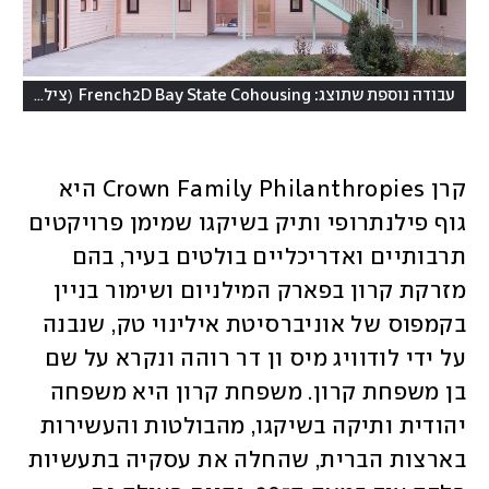
(
עבודה נוספת שתוצג: French2D Bay State Cohousing
צילום: naho kubota - Anda French
קרן Crown Family Philanthropies היא 
גוף פילנתרופי ותיק בשיקגו שמימן פרויקטים 
תרבותיים ואדריכליים בולטים בעיר, בהם 
מזרקת קרון בפארק המילניום ושימור בניין 
בקמפוס של אוניברסיטת אילינוי טק, שנבנה 
על ידי לודוויג מיס ון דר רוהה ונקרא על שם 
בן משפחת קרון. משפחת קרון היא משפחה 
יהודית ותיקה בשיקגו, מהבולטות והעשירות 
בארצות הברית, שהחלה את עסקיה בתעשיות 