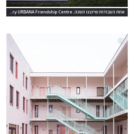
אחת העבודות שיוצגו השנה. Kashef Chowd hury URBANA Friendship Centre