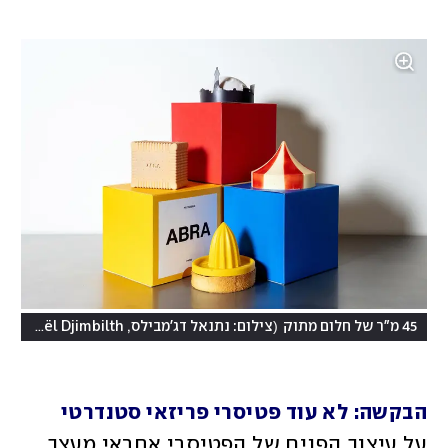
(
45 מ"ר של חלום מתוק
צילום: נתנאל דג'מבילס, Nathanaël Djimbilth
הבקשה: לא עוד פטיסרי פריזאי סטנדרטי
על עיצוב הפנים של הפטיסרי אחראי מעצב 