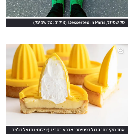
)
(
טל שפיגל, Desserted in Paris
צילום: טל שפיגל
(
אחד מקינוחי הדגל בפטיסרי אברא בפריז
צילום: נתנאל דג'מבילס, Nathanaël Djimbilth