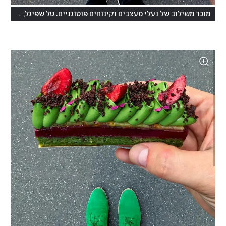
מוכר משילוב של נעלי מעצבים וקינוחים פוטוגניים. טל שפיגל, בעל החשבון Desserted in Paris באינסטגרם