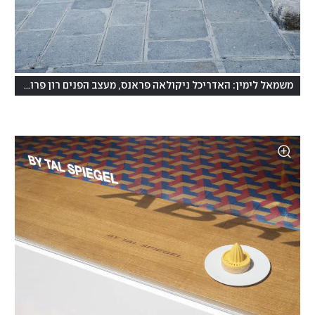
משמאל לימין: האדריכל ניקולאה פראנס, מעצב הפנים רון פרום, הקונדיטור טל שפיגל והשותף ג'רום לקורטואה