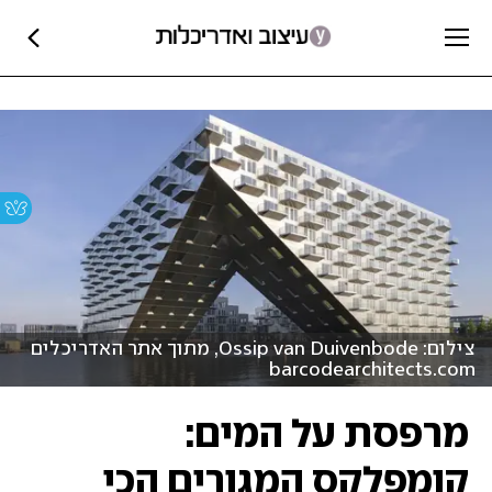
צילום: Ossip van Duivenbode, מתוך אתר האדריכלים
barcodearchitects.com
מרפסת על המים:
קומפלקס המגורים הכי