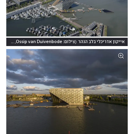
(
אייקון אדריכלי בלב הנהר
צילום: Ossip van Duivenbode, מתוך אתר האדריכלים barcodearchitects.com