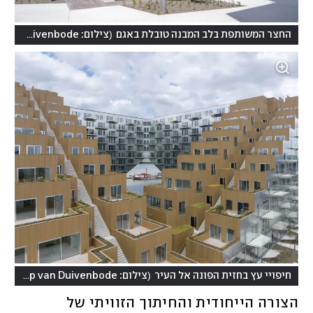
(
החצר המשותפת בלב המבנה טובלת באגם
צילום: Ossip van Duivenbode, מתוך אתר האדריכלים barcodearchitects.com
(
חיפויי עץ בחזית הפונה אל העיר
צילום: Ossip van Duivenbode, מתוך אתר האדריכלים barcodearchitects.com
הצורה הייחודית והחיתוך הזוויתי של 