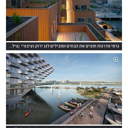
(
גרמי מדרגות חוצים את הבתים ומובילים לגג ירוק וציבורי
צילום: Ossip van Duivenbode, מתוך אתר האדריכלים barcodearchitects.com