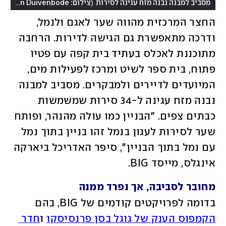
(
מסביב למבנה נבנה מזח עגינה לסירות
צילום: Ossip van Duivenbode, מתוך אתר האדריכלים barcodearchitects.com
החצר המרכזית מהווה שער לאגם ולנמל, 
ודרכה מתאפשרת גם הגישה לדירות. הרחבה 
מתוכננת לאכלס בעתיד בית קפה עם פטיו 
פתוח, בית ספר לשיט ומרכז לפעילות מים, 
המיועדים לדיירים ולמבקרים. מסביב למבנה 
נבנה מזח עגינה ל-34 סירות שמשמשות 
כבתים צפים. "הבניין כמו עולה מהנהר, ופותח 
שער לסירות לעגון בנמל זהו בניין בתוך נמל 
עם נמל בתוך הבניין", סיפר האדריכל ביארקה 
אינגלס, מייסד BIG.   
מחובר לסביבה, אך נפרד ממנה
בדומה לפרויקטים קודמים של BIG, בהם 
הקמפוס הענק של גוגל בסן פרנסיסקו
 ו
חדר 