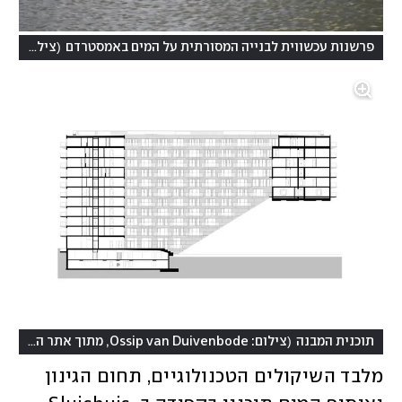
(
פרשנות עכשווית לבנייה המסורתית על המים באמסטרדם
צילום: Ossip van Duivenbode, מתוך אתר האדריכלים barcodearchitects.com
(
תוכנית המבנה
צילום: Ossip van Duivenbode, מתוך אתר האדריכלים barcodearchitects.com
מלבד השיקולים הטכנולוגיים, תחום הגינון 