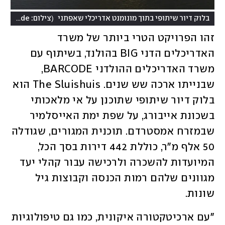
(
בלוק דיור שיתופי בתוך מונומנט אדריכלי שאפתני
צילום: Ossip van Duivenbode, מתוך אתר האדריכלים barcodearchitects.com
זהו הפרויקט הטרי ביותר של משרד 
האדריכלים הדני BIG בהולנד, בשיתוף עם 
משרד האדריכלים ההולדני BARCODE, 
שבנייתו ארכה שש שנים. The Sluishuis הוא 
בלוק דיור שיתופי שתוכנן על אי מלאכותי 
בשכונת אייבורג, על שפת ימת האייסלמיר 
שבמזרח אמסטרדם. תוכנית המגורים, שגודלה 
50 אלף מ"ר, כוללת 442 דירות בסך הכל, 
המיועדות להשכרה ולרכישה עבור קהלי יעד 
מגוונים שלהם רמות הכנסה וקבוצות גיל 
שונות.
"עם ארכיטקטורה איקונית, כמו גם טיפולוגיות 