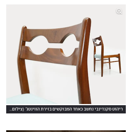
(
ריהוט סקנדינבי נחשב כאחד המבוקשים בזירת הווינטג'
צילום: אמיר להב, פייברס