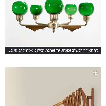
)
(
גוף תאורה המשלב זכוכית, עץ ומתכת
צילום: אמיר להב, פייברס