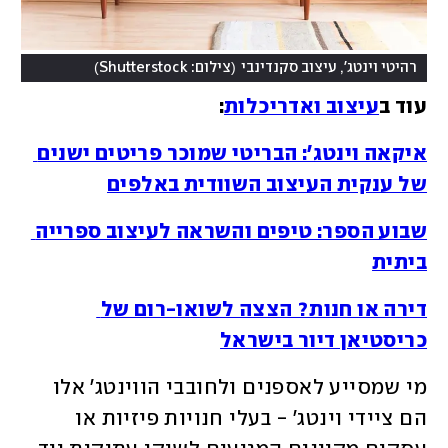
)
(
רהיטי וינטג', עיצוב סקנדינבי
צילום: Shutterstock
עוד ב
עיצוב ואדריכלות
:
איקאה וינטג': הבריטי שמוכר פריטים ישנים 
של ענקית העיצוב השוודית באלפים
שבוע הספר: טיפים והשראה לעיצוב ספרייה 
ביתית
דירה או חנות? הצצה לשואו-רום של 
כריסטיאן דיור בישראל
מי שמסייע לאספנים ולחובבי הווינטג' אלו 
הם ציידי וינטג' - בעלי חנויות פיזיות או 