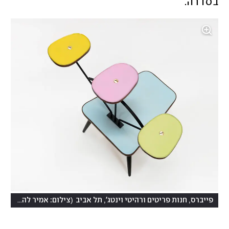
בסדרה. 
(
פייברס, חנות פריטים ורהיטי וינטג', תל אביב
צילום: אמיר להב, פייברס