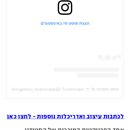
הצגת פוסט זה באינסטגרם
פוסט משותף על ידי ‏‎Turenscape‎‏ (@‏‎kongjianyu_turenscape‎‏)
לכתבות עיצוב ואדריכלות נוספות - לחצו כאן