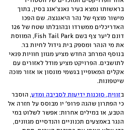
אחד הפרויקטים המוכרים של הסטודיו 
בראשותו נמצא בעיר נאנצ'אנג בסין, בתוך 
מישור מוצף של נהר היאנגצה. שם הפכו 
האדריכלים ממשרדו ובהובלתו שטח של 126 
דונם ליער צף בשם Fish Tail Park, המווסת 
את מי הנהר ומספק בית גידול לחיות בר. 
בנוסף המרחב החדש מציע מגוון חוויות פנאי 
לתושבים. הפרויקט מציע מודל לאזורים עם 
אקלים המאופיין בגשמי מונסון או אזור מוכה 
שיטפונות. 
ב
זווית, סוכנות ידיעות לסביבה ומדע
, הוסבר 
כי הפתרון שהגה פרופ' יו מבוסס על חזרה אל 
הטבע, או במילים אחרות: אפשר לשלוט במי 
הנגר באמצעים תכנוניים והנדסיים מגוונים, 