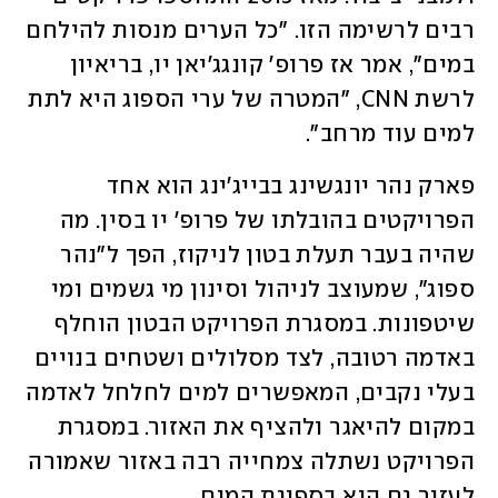
רבים לרשימה הזו. "כל הערים מנסות להילחם 
במים", אמר אז פרופ' קונגג'יאן יו, בריאיון 
לרשת CNN, "המטרה של ערי הספוג היא לתת 
למים עוד מרחב". 
פארק נהר יונגשינג בבייג'ינג הוא אחד 
הפרויקטים בהובלתו של פרופ' יו בסין. מה 
שהיה בעבר תעלת בטון לניקוז, הפך ל"נהר 
ספוג", שמעוצב לניהול וסינון מי גשמים ומי 
שיטפונות. במסגרת הפרויקט הבטון הוחלף 
באדמה רטובה, לצד מסלולים ושטחים בנויים 
בעלי נקבים, המאפשרים למים לחלחל לאדמה 
במקום להיאגר ולהציף את האזור. במסגרת 
הפרויקט נשתלה צמחייה רבה באזור שאמורה 
לעזור גם היא בספיגת המים. 