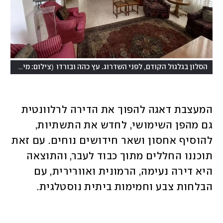
(
הסלון בגלגול הקודם, לפני השדרוג. עץ כהה ובורדו
צילום: מירב טולדו-ליפשיץ
המעצבת דאגה להפוך את הדירה לרלוונטית 
גם מהפן השימושי, לחדש את התשתיות, 
להוסיף אחסון ושאר חידושים נוחים. עם זאת 
תוכננו החללים מתוך כבוד לעבר, והתוצאה 
היא דירה נעימה, הרמונית ואוורירית, עם 
הבלחות צבע וחמימות ביתית נוסטלגית.