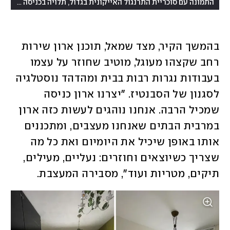
(
התמונה עם סוכריית התרנגול האייקונית בגדול, תלויה בכניסה לבית
צ
בהמשך הקיר, מצד שמאל, תוכנן ארון שירות 
רחב שקצהו מעוגל, מוטיב שחוזר על עצמו 
בעבודות נגרות רבות בבית ומהדהד נוסטלגיה 
לסגנון של הסבנטיז. "יצרנו ארון כניסה 
שמכיל הרבה. אנחנו נוהגים לעשות כזה ארון 
במרבית הבתים שאנחנו מעצבים, ומתכננים 
אותו באופן שיכיל את היומיום ואת כל מה 
שצריך כשיוצאים וחוזרים: נעליים, מעילים, 
תיקים, מטריות ועוד", מסבירה המעצבת.  