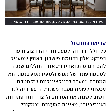
(
פינת אוכל וינטג', במראה של פעם, כשהאור עובר דרך הכיסאות
צילום
קריאת התרנגול
כל חללי הדירה, למעט חדרי הרחצה, חופו 
בפרקט אלון בדוגמת פישבון, באופן שמעניק 
להם חמימות ואחידות. אחד החללים שזכה 
למטמורפוזה של ממש ולמעין מסע בזמן, הוא 
המטבח. "מעבר לפונקציונליות של מטבח 
עכשווי לעומת מטבח משנות ה-80, היה לנו 
חשוב לשנות את המהות, וליצור יותר פתיחות 
ואווריריות", מציינת המעצבת. "כמקובל 