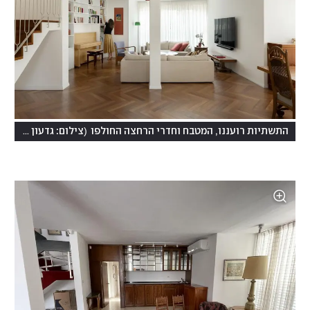
)
(
התשתיות רועננו, המטבח וחדרי הרחצה החולפו
צילום: גדעון לוין