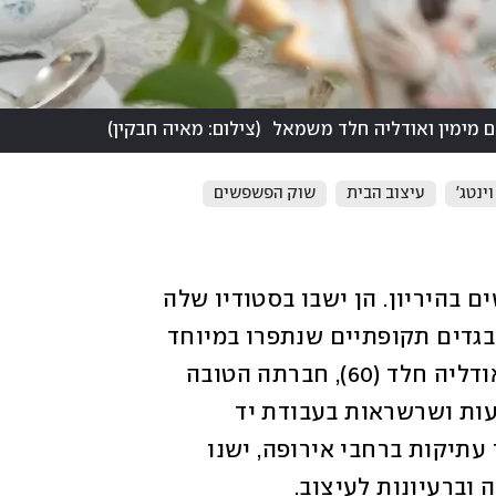
(
צילום: מאיה חבקין
)
וינטג'
עיצוב הבית
שוק הפשפשים
בעשור האחרון צילמה אתי אברהם (55) נשים בהיריון. הן ישבו בסטודיו שלה 
בראשון לציון על כורסאות עתיקות, לבשו בגדים תקופתיים שנתפרו במיוחד 
לצילומים, והרגישו שנסעו בזמן ובמרחב. אודליה חלד (60), חברתה הטובה 
זה 30 שנה הייתה תכשיטנית, שעיצבה טבעות ושרשראות בעבודת יד 
קפדנית. פעמיים בשנה נסעו שתיהן לשוקי עתיקות ברחבי אירופה, ישנו 
וברעיונות לעיצוב. 