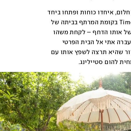
לפני ארבע שנים הן החליטו להגשים את החלום, איחדו כוחות ופתחו ביחד 
את סטודיו Time Pieces Vintage-Antiques בקומת המרתף בביתה של 
אברהם. הסטודיו שהקימו יחד הוא המשך של אותו הדחף – לקחת משהו 
שכבר היה קיים ולתת לו חיים חדשים. כשעברה אתי אל הבית הפרטי 
בראשון לציון עם בעלה וילדיה, היה לה ברור שהיא תרצה לשפץ אותו עם 
ת להום סטיילינג. 