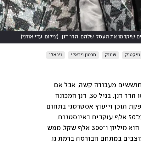
ים שיקדמו את העסק שלהם. הדר דנן
(
צילום: עדי אורני
)
טיקטוק
שיווק
סרטון ויראלי
ויראלי
אומרים שבני דור המילניום הם מפונקים וחוששים מעבודה קשה, אבל אם 
יש מילניאלית חרוצה ושאפתנית במיוחד, זו הדר דנן. בגיל 30, דנן המכונה 
"מלכת הסרטונים", היא בעלת חברה של הפקת תוכן וייעוץ אסטרטגי בתחום 
השיווק. יש לה יותר מ־450 לקוחות, יותר מ־50 אלף עוקבים באינסטגרם, 
והמחזור החודשי של העסק שלה, לדבריה, הוא מיליון ו־300 אלף שקל. ממש 
לאחרונה היא עברה למשרדים חדשים ומעוצבים במתחם הבורסה ברמת גן, 