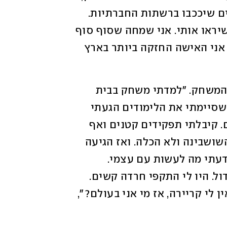
שם היא מתכננת לצלם הרבה מאוד סרטונים שיככבו ברשתות החברתיות. 
"כל החיים רציתי להגיע להצלחה ורציתי שיראו אותי. אני שמחה שסוף סוף 
זה קרה והיום אני נמצאת במקום הזה שבו אני האישה החזקה ביותר בארץ 
דנן, רווקה מתל אביב, הגיעה בכלל מעולם המשחק. "למדתי משחק בבית 
הספר למשחק גודמן במשך ארבע שנים, וכשסיימתי את הלימודים הגעתי 
לאודישנים, אבל לא חיכו לי בתור תפקידים. קיבלתי תפקידים קטנים ואף 
פעם לא תפקידים ראשיים – תמיד הייתי השושבינה ולא הכלה. ואז הגיעה 
הקורונה וזאת הייתה עבורי עוד מכה. לא ידעתי מה לעשות עם עצמי. 
הקריירה שלי לא המריאה וחוויתי משבר גדול. היו לי התקפי חרדה קשים. 
הקריירה היא הזהות שלי, והרגשתי שאם אין לי קריירה, אז מי אני בעולם?", 